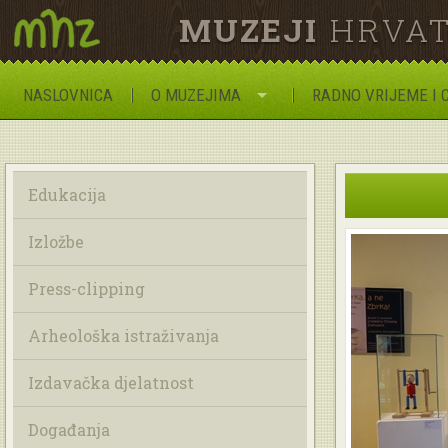
MUZEJI
HRVAT
NASLOVNICA
O MUZEJIMA
RADNO VRIJEME I 
Edukacija
Izložbe
Press-clipping
Arheološka istraživanja
Izdavačka djelatnost
Događanja