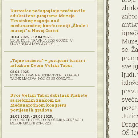
zbirk
Kustosice pedagoginje predstavile
zabor
edukativne programe Muzeja
Hrvatskog zagorja na 8.
antik
međunarodnoj konferenciji „Škole i
muzeji“ u Novoj Gorici
igrač
10.04.2025. - 12.04.2025.
Muzej
OD 10. DO 12. TRAVNJA 2025. GODINE, U
SLOVENSKOJ NOVOJ GORICI,...
sc. Ž
prema
„Tajne mačeva“ – povijesni turnir i
sve i
izložba u Dvoru Veliki Tabor
05.04.2025.
ljudi,
POZIVAMO VAS NA JEDINSTVENI DOGAĐAJ
TAJNE MAČEVA, KOJI ĆE SE ODRŽATI...
izlož
pravu
Dvor Veliki Tabor dobitnik Plakete
sveča
sa srebrnim znakom na
Međunarodnom kongresu
pozdr
povijesnih gradova
Juric
25.03.2025. - 28.03.2025.
U SOLINU SE OD 25. DO 28. OŽUJKA ODRŽAO 11.
Drago
MEĐUNARODNI KONGRES...
OŠ Lj