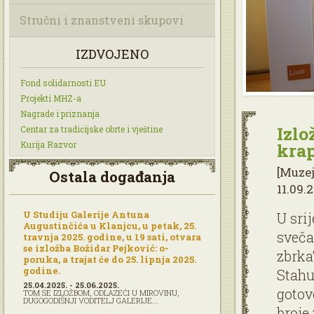
Stručni i znanstveni skupovi
IZDVOJENO
Fond solidarnosti EU
Projekti MHZ-a
Nagrade i priznanja
Izlo
Centar za tradicijske obrte i vještine
Kurija Razvor
krap
[Muze
Ostala događanja
11.09.2
U Studiju Galerije Antuna
U sri
Augustinčića u Klanjcu, u petak, 25.
sveča
travnja 2025. godine, u 19 sati, otvara
se izložba Božidar Pejković: o-
zbrka
poruka, a trajat će do 25. lipnja 2025.
godine.
Stahu
25.04.2025. - 25.06.2025.
gotov
TOM SE IZLOŽBOM, ODLAZEĆI U MIROVINU,
DUGOGODIŠNJI VODITELJ GALERIJE...
broje