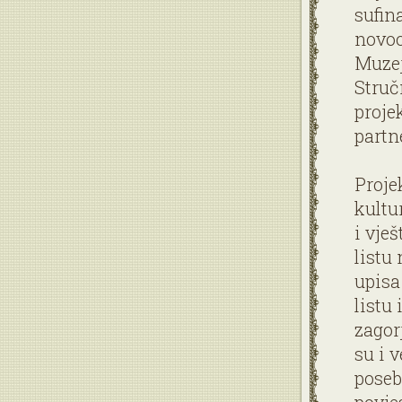
sufin
novoo
Muzej
Struč
proje
partn
Proje
kultu
i vje
listu
upisa
listu
zagor
su i 
poseb