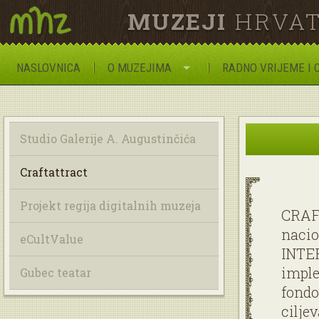
MUZEJI
HRVAT
NASLOVNICA
O MUZEJIMA
RADNO VRIJEME I 
Studio Galerije A. Augustinčića
Craftattract
Projekt regija digitalnih muzeja
CRAFT
nacio
eCultValue
INTER
imple
Gubec teatar
fondo
cilje