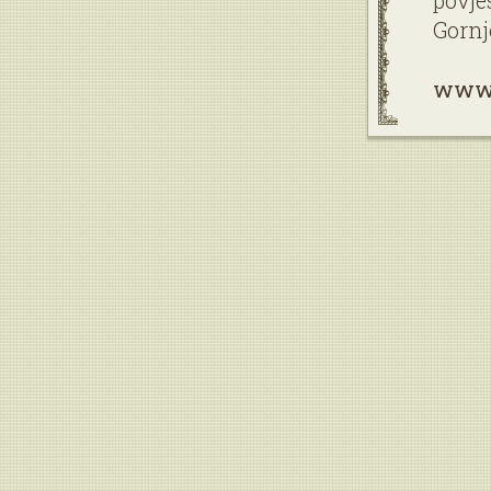
povje
Gornj
www.