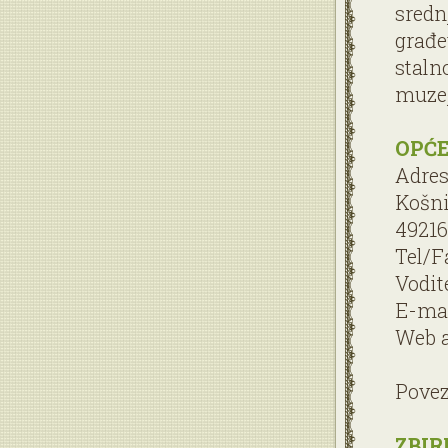
sredn
građe
staln
muzej
OPĆE
Adres
Košn
49216
Tel/F
Vodite
E-mai
Web a
Povez
ZBIR