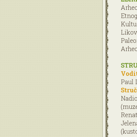
Arheo
Etnog
Kultu
Likov
Paleo
Arheo
STRU
Vodit
Paul L
Struč
Nadic
(muze
Renat
Jelen
(kust