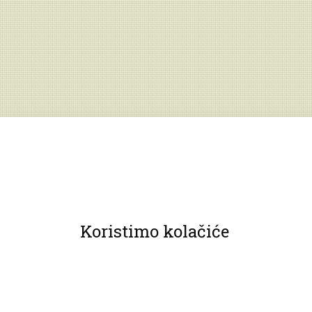
Koristimo kolačiće
© 2013 Muzeji Hrvatskog zagorja.
Sva prava pridržana