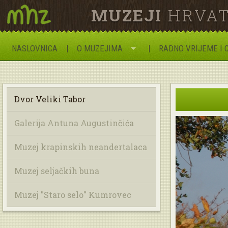
MUZEJI
HRVAT
NASLOVNICA
O MUZEJIMA
RADNO VRIJEME I 
Dvor Veliki Tabor
Galerija Antuna Augustinčića
Muzej krapinskih neandertalaca
Muzej seljačkih buna
Muzej "Staro selo" Kumrovec