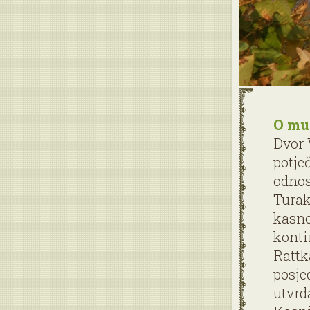
O mu
Dvor 
potje
odnos
Turak
kasno
konti
Rattk
posje
utvrd