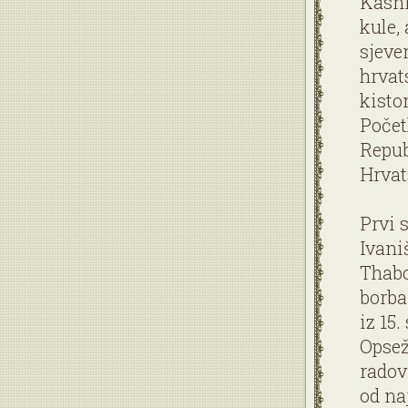
Kasni
kule, 
sjeve
hrvat
kisto
Počet
Repub
Hrvat
Prvi 
Ivani
Thabo
borba
iz 15.
Opsež
radov
od na