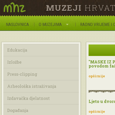
MUZEJI
HRVAT
NASLOVNICA
O MUZEJIMA
RADNO VRIJEME I 
Edukacija
"MASKE IZ P
Izložbe
povodom faš
Press-clipping
opširnije
Arheološka istraživanja
Izdavačka djelatnost
Ljeto u dvor
Događanja
opširnije