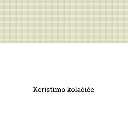
Koristimo kolačiće
© 2013 Muzeji Hrvatskog zagorja.
Sva prava pridržana