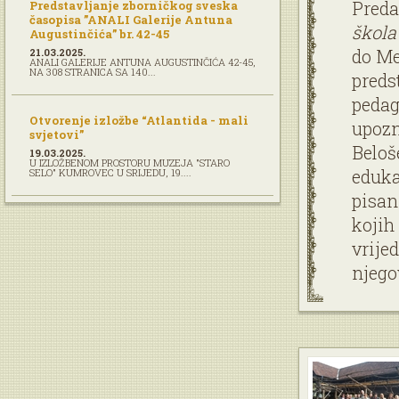
Preda
Predstavljanje zborničkog sveska
časopisa ”ANALI Galerije Antuna
škola
Augustinčića” br. 42-45
do Me
21.03.2025.
ANALI GALERIJE ANTUNA AUGUSTINČIĆA 42-45,
NA 308 STRANICA SA 140...
preds
pedag
Otvorenje izložbe “Atlantida - mali
upozn
svjetovi”
Beloš
19.03.2025.
U IZLOŽBENOM PROSTORU MUZEJA "STARO
eduka
SELO" KUMROVEC U SRIJEDU, 19....
pisan
kojih 
vrije
njego