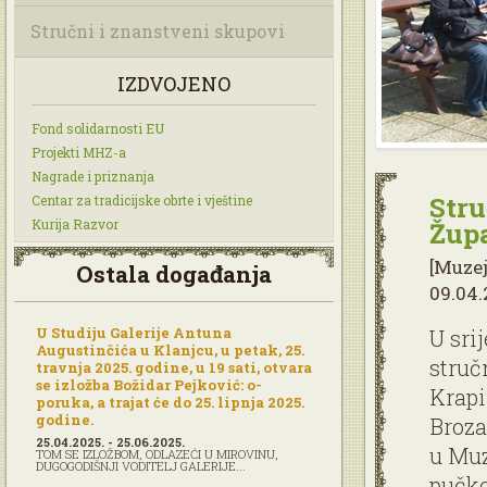
Stručni i znanstveni skupovi
IZDVOJENO
Fond solidarnosti EU
Projekti MHZ-a
Nagrade i priznanja
Stru
Centar za tradicijske obrte i vještine
Kurija Razvor
Župa
[Muzej
Ostala događanja
09.04.
U Studiju Galerije Antuna
U sri
Augustinčića u Klanjcu, u petak, 25.
struč
travnja 2025. godine, u 19 sati, otvara
se izložba Božidar Pejković: o-
Krapi
poruka, a trajat će do 25. lipnja 2025.
godine.
Broza
25.04.2025. - 25.06.2025.
u Muz
TOM SE IZLOŽBOM, ODLAZEĆI U MIROVINU,
DUGOGODIŠNJI VODITELJ GALERIJE...
pučko