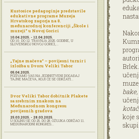
eduka
Kustosice pedagoginje predstavile
nasta
edukativne programe Muzeja
Hrvatskog zagorja na 8.
međunarodnoj konferenciji „Škole i
muzeji“ u Novoj Gorici
Nakon
10.04.2025. - 12.04.2025.
Kumro
OD 10. DO 12. TRAVNJA 2025. GODINE, U
SLOVENSKOJ NOVOJ GORICI,...
progr
autor
„Tajne mačeva“ – povijesni turnir i
Brlek
izložba u Dvoru Veliki Tabor
05.04.2025.
učenj
POZIVAMO VAS NA JEDINSTVENI DOGAĐAJ
TAJNE MAČEVA, KOJI ĆE SE ODRŽATI...
muze
bake,
Dvor Veliki Tabor dobitnik Plakete
učenj
sa srebrnim znakom na
Međunarodnom kongresu
kotač
povijesnih gradova
koje 
25.03.2025. - 28.03.2025.
U SOLINU SE OD 25. DO 28. OŽUJKA ODRŽAO 11.
skupi
MEĐUNARODNI KONGRES...