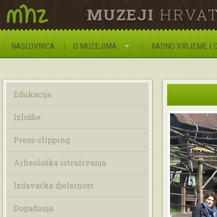
MUZEJI
HRVAT
NASLOVNICA
O MUZEJIMA
RADNO VRIJEME I 
Edukacija
Izložbe
Press-clipping
Arheološka istraživanja
Izdavačka djelatnost
Događanja