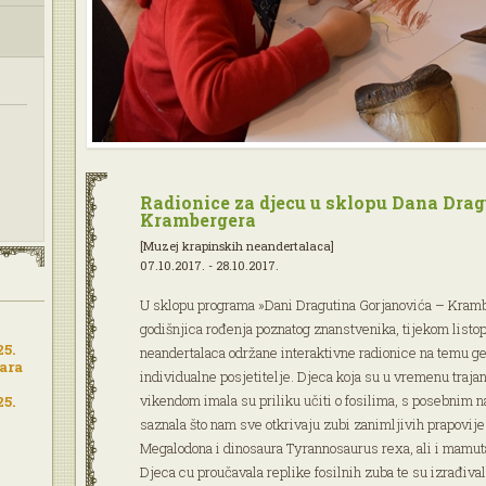
Radionice za djecu u sklopu Dana Drag
Krambergera
[Muzej krapinskih neandertalaca]
07.10.2017. - 28.10.2017.
U sklopu programa »Dani Dragutina Gorjanovića – Krambe
godišnjica rođenja poznatog znanstvenika, tijekom listo
25.
neandertalaca održane interaktivne radionice na temu geo
vara
individualne posjetitelje. Djeca koja su u vremenu traj
vikendom imala su priliku učiti o fosilima, s posebnim n
25.
saznala što nam sve otkrivaju zubi zanimljivih prapovij
Megalodona i dinosaura Tyrannosaurus rexa, ali i mamuta
Djeca cu proučavala replike fosilnih zuba te su izrađiva