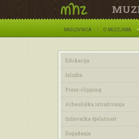
MUZ
NASLOVNICA
O MUZEJIMA
Edukacija
Izložbe
Press-clipping
Arheološka istraživanja
Izdavačka djelatnost
Događanja