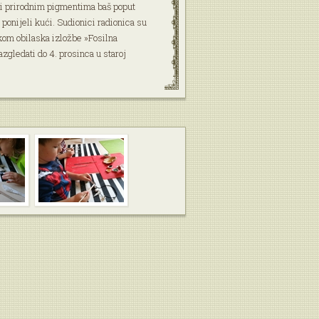
li prirodnim pigmentima baš poput
u ponijeli kući. Sudionici radionica su
kom obilaska izložbe »Fosilna
zgledati do 4. prosinca u staroj