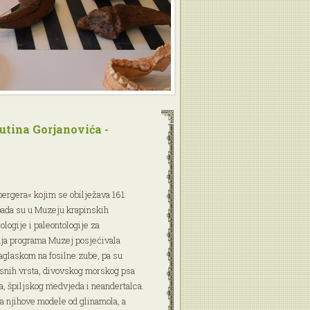
utina Gorjanovića -
rgera« kojim se obilježava 161.
pada su u Muzeju krapinskih
logije i paleontologije za
anja programa Muzej posjećivala
aglaskom na fosilne zube, pa su
esnih vrsta, divovskog morskog psa
, špiljskog medvjeda i neandertalca.
la njihove modele od glinamola, a