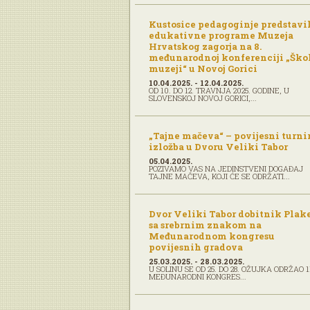
Kustosice pedagoginje predstavi
edukativne programe Muzeja
Hrvatskog zagorja na 8.
međunarodnoj konferenciji „Škol
muzeji“ u Novoj Gorici
10.04.2025. - 12.04.2025.
OD 10. DO 12. TRAVNJA 2025. GODINE, U
SLOVENSKOJ NOVOJ GORICI,...
„Tajne mačeva“ – povijesni turnir
izložba u Dvoru Veliki Tabor
05.04.2025.
POZIVAMO VAS NA JEDINSTVENI DOGAĐAJ
TAJNE MAČEVA, KOJI ĆE SE ODRŽATI...
Dvor Veliki Tabor dobitnik Plak
sa srebrnim znakom na
Međunarodnom kongresu
povijesnih gradova
25.03.2025. - 28.03.2025.
U SOLINU SE OD 25. DO 28. OŽUJKA ODRŽAO 1
MEĐUNARODNI KONGRES...