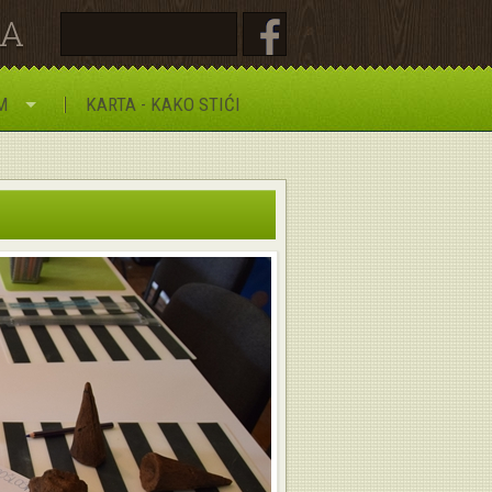
JA
M
KARTA - KAKO STIĆI