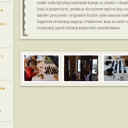
model zuba špljskog medvjeda kojega su izradili i oboja
ljudi iz prapovijesti, postao je dio njihove ogrlice koju s
le
također proučavali i originalne fosilne zube mamuta tije
bogatstva Hrvatskog zagorja i Podravine« koja se može ra
e i
muzejskoj zgradi Muzeja krapinskih neandertalaca.
 i
ete
1.