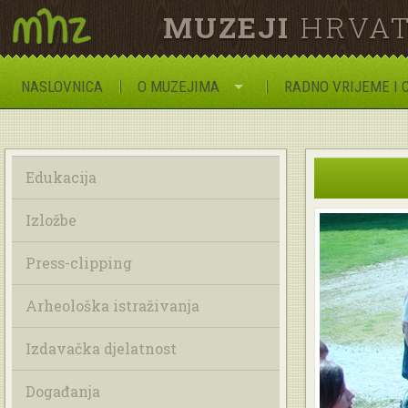
MUZEJI
HRVAT
NASLOVNICA
O MUZEJIMA
RADNO VRIJEME I 
Edukacija
Izložbe
Press-clipping
Arheološka istraživanja
Izdavačka djelatnost
Događanja