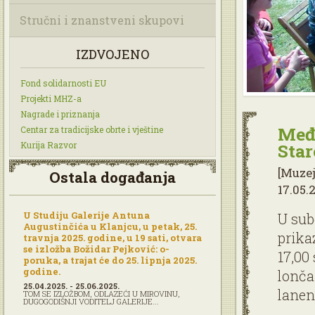
Stručni i znanstveni skupovi
IZDVOJENO
Fond solidarnosti EU
Projekti MHZ-a
Nagrade i priznanja
Međ
Centar za tradicijske obrte i vještine
Kurija Razvor
Star
[Muzej
Ostala događanja
17.05.2
U Studiju Galerije Antuna
U sub
Augustinčića u Klanjcu, u petak, 25.
prikaz
travnja 2025. godine, u 19 sati, otvara
se izložba Božidar Pejković: o-
17,00
poruka, a trajat će do 25. lipnja 2025.
godine.
lonča
25.04.2025. - 25.06.2025.
lanen
TOM SE IZLOŽBOM, ODLAZEĆI U MIROVINU,
DUGOGODIŠNJI VODITELJ GALERIJE...