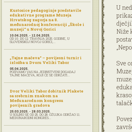
U ned
Kustosice pedagoginje predstavile
prikaz
edukativne programe Muzeja
Hrvatskog zagorja na 8.
dječj
međunarodnoj konferenciji „Škole i
muzeji“ u Novoj Gorici
Niže 
10.04.2025. - 12.04.2025.
posta
OD 10. DO 12. TRAVNJA 2025. GODINE, U
SLOVENSKOJ NOVOJ GORICI,...
„Nepo
„Tajne mačeva“ – povijesni turnir i
Sve o
izložba u Dvoru Veliki Tabor
05.04.2025.
Muzej
POZIVAMO VAS NA JEDINSTVENI DOGAĐAJ
TAJNE MAČEVA, KOJI ĆE SE ODRŽATI...
muzej
eduka
Dvor Veliki Tabor dobitnik Plakete
kraso
sa srebrnim znakom na
Međunarodnom kongresu
talač
povijesnih gradova
25.03.2025. - 28.03.2025.
U SOLINU SE OD 25. DO 28. OŽUJKA ODRŽAO 11.
Povez
MEĐUNARODNI KONGRES...
završ