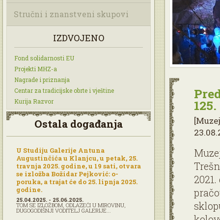
Stručni i znanstveni skupovi
IZDVOJENO
Fond solidarnosti EU
Projekti MHZ-a
Nagrade i priznanja
Pred
Centar za tradicijske obrte i vještine
Kurija Razvor
125.
[Muze
Ostala događanja
23.08.
U Studiju Galerije Antuna
Muzej
Augustinčića u Klanjcu, u petak, 25.
Trešn
travnja 2025. godine, u 19 sati, otvara
se izložba Božidar Pejković: o-
2021.
poruka, a trajat će do 25. lipnja 2025.
godine.
pračo
25.04.2025. - 25.06.2025.
sklop
TOM SE IZLOŽBOM, ODLAZEĆI U MIROVINU,
DUGOGODIŠNJI VODITELJ GALERIJE...
kolov