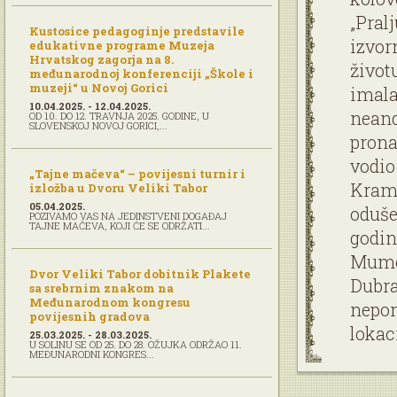
„Pralj
Kustosice pedagoginje predstavile
izvor
edukativne programe Muzeja
Hrvatskog zagorja na 8.
život
međunarodnoj konferenciji „Škole i
muzeji“ u Novoj Gorici
imala
10.04.2025. - 12.04.2025.
neand
OD 10. DO 12. TRAVNJA 2025. GODINE, U
SLOVENSKOJ NOVOJ GORICI,...
prona
vodio
„Tajne mačeva“ – povijesni turnir i
Kramb
izložba u Dvoru Veliki Tabor
05.04.2025.
oduše
POZIVAMO VAS NA JEDINSTVENI DOGAĐAJ
TAJNE MAČEVA, KOJI ĆE SE ODRŽATI...
godin
Mumel
Dvor Veliki Tabor dobitnik Plakete
Dubra
sa srebrnim znakom na
Međunarodnom kongresu
nepon
povijesnih gradova
lokac
25.03.2025. - 28.03.2025.
U SOLINU SE OD 25. DO 28. OŽUJKA ODRŽAO 11.
MEĐUNARODNI KONGRES...