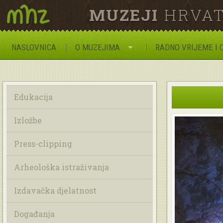
MUZEJI
HRVAT
NASLOVNICA
O MUZEJIMA
RADNO VRIJEME I 
Edukacija
Izložbe
Press-clipping
Arheološka istraživanja
Izdavačka djelatnost
Događanja