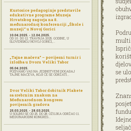
sudje
obuhva
Kustosice pedagoginje predstavile
edukativne programe Muzeja
izgrad
Hrvatskog zagorja na 8.
međunarodnoj konferenciji „Škole i
muzeji“ u Novoj Gorici
Podru
10.04.2025. - 12.04.2025.
OD 10. DO 12. TRAVNJA 2025. GODINE, U
multi
SLOVENSKOJ NOVOJ GORICI,...
Ispri
koriš
„Tajne mačeva“ – povijesni turnir i
izložba u Dvoru Veliki Tabor
djelo
05.04.2025.
se ul
POZIVAMO VAS NA JEDINSTVENI DOGAĐAJ
TAJNE MAČEVA, KOJI ĆE SE ODRŽATI...
preds
Dvor Veliki Tabor dobitnik Plakete
Znans
sa srebrnim znakom na
Međunarodnom kongresu
posje
povijesnih gradova
fundu
25.03.2025. - 28.03.2025.
U SOLINU SE OD 25. DO 28. OŽUJKA ODRŽAO 11.
MEĐUNARODNI KONGRES...
Idejn
selja