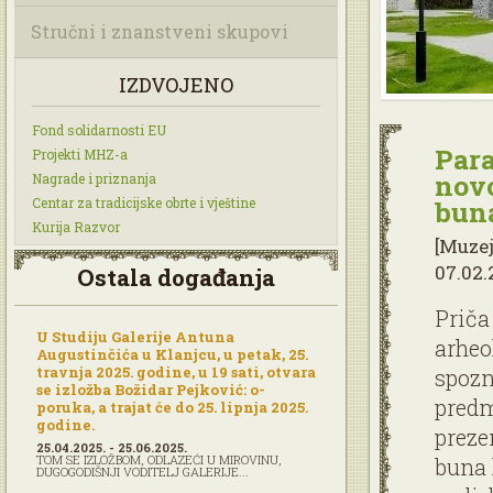
Stručni i znanstveni skupovi
IZDVOJENO
Fond solidarnosti EU
Para
Projekti MHZ-a
novo
Nagrade i priznanja
Centar za tradicijske obrte i vještine
buna
Kurija Razvor
[Muzej
07.02.
Ostala događanja
Priča
U Studiju Galerije Antuna
arheo
Augustinčića u Klanjcu, u petak, 25.
travnja 2025. godine, u 19 sati, otvara
spozn
se izložba Božidar Pejković: o-
predm
poruka, a trajat će do 25. lipnja 2025.
godine.
prezen
25.04.2025. - 25.06.2025.
TOM SE IZLOŽBOM, ODLAZEĆI U MIROVINU,
buna 
DUGOGODIŠNJI VODITELJ GALERIJE...