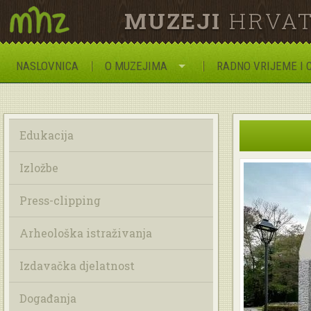
MUZEJI
HRVAT
NASLOVNICA
O MUZEJIMA
RADNO VRIJEME I 
Edukacija
Izložbe
Press-clipping
Arheološka istraživanja
Izdavačka djelatnost
Događanja