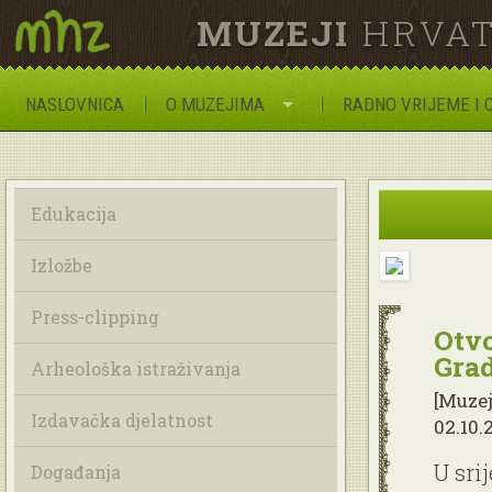
MUZEJI
HRVAT
NASLOVNICA
O MUZEJIMA
RADNO VRIJEME I 
Edukacija
Izložbe
Press-clipping
Otvo
Gra
Arheološka istraživanja
[Muze
Izdavačka djelatnost
02.10.2
U sri
Događanja