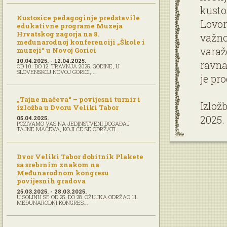
kusto
Kustosice pedagoginje predstavile
Lovor
edukativne programe Muzeja
Hrvatskog zagorja na 8.
važno
međunarodnoj konferenciji „Škole i
varaž
muzeji“ u Novoj Gorici
10.04.2025. - 12.04.2025.
ravna
OD 10. DO 12. TRAVNJA 2025. GODINE, U
SLOVENSKOJ NOVOJ GORICI,...
je pr
„Tajne mačeva“ – povijesni turnir i
Izlož
izložba u Dvoru Veliki Tabor
2025.
05.04.2025.
POZIVAMO VAS NA JEDINSTVENI DOGAĐAJ
TAJNE MAČEVA, KOJI ĆE SE ODRŽATI...
Dvor Veliki Tabor dobitnik Plakete
sa srebrnim znakom na
Međunarodnom kongresu
povijesnih gradova
25.03.2025. - 28.03.2025.
U SOLINU SE OD 25. DO 28. OŽUJKA ODRŽAO 11.
MEĐUNARODNI KONGRES...