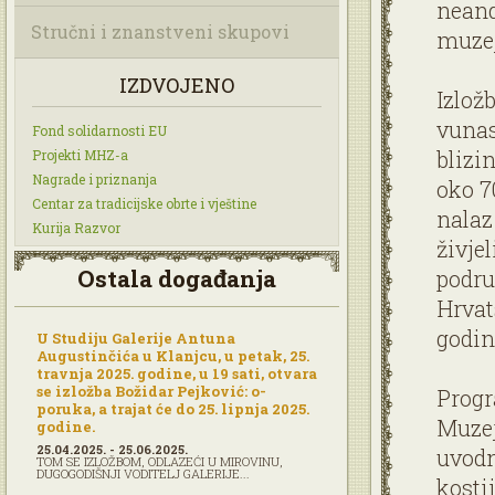
neand
Stručni i znanstveni skupovi
muzej
IZDVOJENO
Izlož
vunas
Fond solidarnosti EU
blizi
Projekti MHZ-a
Nagrade i priznanja
oko 70
Centar za tradicijske obrte i vještine
nalaz
Kurija Razvor
živje
Ostala događanja
podru
Hrvat
godin
U Studiju Galerije Antuna
Augustinčića u Klanjcu, u petak, 25.
travnja 2025. godine, u 19 sati, otvara
se izložba Božidar Pejković: o-
Progr
poruka, a trajat će do 25. lipnja 2025.
Muzej
godine.
25.04.2025. - 25.06.2025.
uvodn
TOM SE IZLOŽBOM, ODLAZEĆI U MIROVINU,
DUGOGODIŠNJI VODITELJ GALERIJE...
kosti