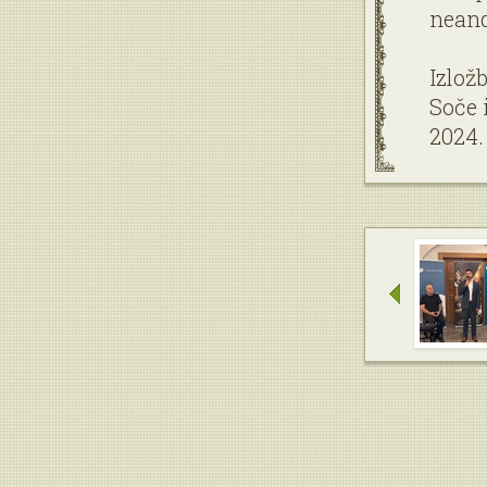
neand
Izlož
Soče 
2024.