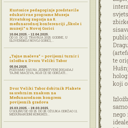
inter
Kustosice pedagoginje predstavile
svjet
edukativne programe Muzeja
Hrvatskog zagorja na 8.
zbirk
međunarodnoj konferenciji „Škole i
muzeji“ u Novoj Gorici
sisav
10.04.2025. - 12.04.2025.
publi
OD 10. DO 12. TRAVNJA 2025. GODINE, U
SLOVENSKOJ NOVOJ GORICI,...
Dragu
(artef
„Tajne mačeva“ – povijesni turnir i
te or
izložba u Dvoru Veliki Tabor
05.04.2025.
Hušnj
POZIVAMO VAS NA JEDINSTVENI DOGAĐAJ
TAJNE MAČEVA, KOJI ĆE SE ODRŽATI...
holog
koji 
Dvor Veliki Tabor dobitnik Plakete
sa srebrnim znakom na
Međunarodnom kongresu
Izlož
povijesnih gradova
samo 
25.03.2025. - 28.03.2025.
U SOLINU SE OD 25. DO 28. OŽUJKA ODRŽAO 11.
nego 
MEĐUNARODNI KONGRES...
ideale