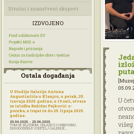
Stručni i znanstveni skupovi
IZDVOJENO
Fond solidarnosti EU
Projekti MHZ-a
Nagrade i priznanja
Jeda
Centar za tradicijske obrte i vještine
Kurija Razvor
izlo
puta
Ostala događanja
[Muze
05.09.
U Studiju Galerije Antuna
Augustinčića u Klanjcu, u petak, 25.
U čet
travnja 2025. godine, u 19 sati, otvara
se izložba Božidar Pejković: o-
otvor
poruka, a trajat će do 25. lipnja 2025.
neand
godine.
25.04.2025. - 25.06.2025.
višeg
TOM SE IZLOŽBOM, ODLAZEĆI U MIROVINU,
DUGOGODIŠNJI VODITELJ GALERIJE...
zagorj