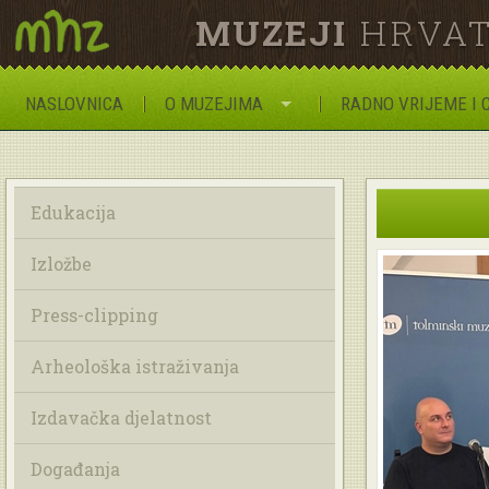
MUZEJI
HRVAT
NASLOVNICA
O MUZEJIMA
RADNO VRIJEME I 
Edukacija
Izložbe
Press-clipping
Arheološka istraživanja
Izdavačka djelatnost
Događanja