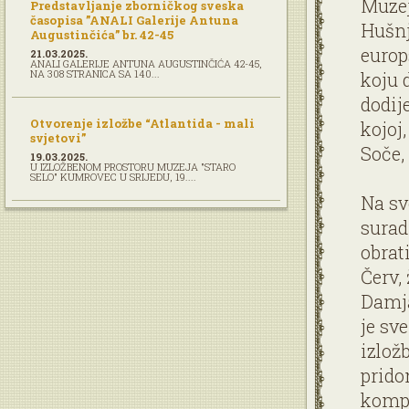
Muzej
Predstavljanje zborničkog sveska
časopisa ”ANALI Galerije Antuna
Hušnj
Augustinčića” br. 42-45
europ
21.03.2025.
ANALI GALERIJE ANTUNA AUGUSTINČIĆA 42-45,
NA 308 STRANICA SA 140...
koju 
dodij
Otvorenje izložbe “Atlantida - mali
kojoj
svjetovi”
Soče,
19.03.2025.
U IZLOŽBENOM PROSTORU MUZEJA "STARO
SELO" KUMROVEC U SRIJEDU, 19....
Na sv
surad
obrat
Červ,
Damja
je sv
izlož
prido
kompo