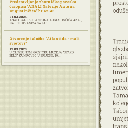
prost
Predstavljanje zborničkog sveska
časopisa ”ANALI Galerije Antuna
oduše
Augustinčića” br. 42-45
21.03.2025.
ANALI GALERIJE ANTUNA AUGUSTINČIĆA 42-45,
NA 308 STRANICA SA 140...
Otvorenje izložbe “Atlantida - mali
Tradi
svjetovi”
glazb
19.03.2025.
U IZLOŽBENOM PROSTORU MUZEJA "STARO
sjajn
SELO" KUMROVEC U SRIJEDU, 19....
nekol
limen
popul
zatvo
Tamar
koleg
Tabor
umjet
trans