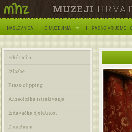
MUZEJI
HRVAT
NASLOVNICA
O MUZEJIMA
RADNO VRIJEME I 
Edukacija
Izložbe
Press-clipping
Arheološka istraživanja
Izdavačka djelatnost
Događanja