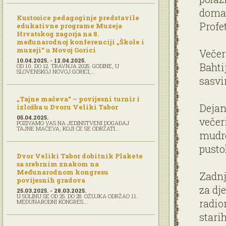
domać
Kustosice pedagoginje predstavile
Profe
edukativne programe Muzeja
Hrvatskog zagorja na 8.
međunarodnoj konferenciji „Škole i
muzeji“ u Novoj Gorici
Večer
10.04.2025. - 12.04.2025.
Bahti
OD 10. DO 12. TRAVNJA 2025. GODINE, U
SLOVENSKOJ NOVOJ GORICI,...
sasvi
„Tajne mačeva“ – povijesni turnir i
Dejan
izložba u Dvoru Veliki Tabor
05.04.2025.
večer
POZIVAMO VAS NA JEDINSTVENI DOGAĐAJ
TAJNE MAČEVA, KOJI ĆE SE ODRŽATI...
mudro
pusto
Dvor Veliki Tabor dobitnik Plakete
sa srebrnim znakom na
Međunarodnom kongresu
Zadnj
povijesnih gradova
za dj
25.03.2025. - 28.03.2025.
U SOLINU SE OD 25. DO 28. OŽUJKA ODRŽAO 11.
radio
MEĐUNARODNI KONGRES...
stari