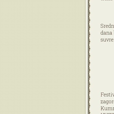
Sredn
dana 
suvre
Festi
zagor
Kumro