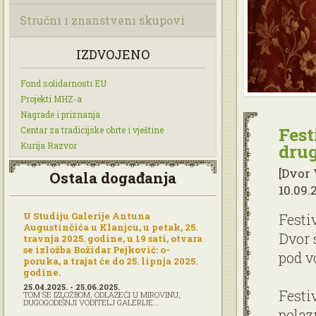
Stručni i znanstveni skupovi
IZDVOJENO
Fond solidarnosti EU
Projekti MHZ-a
Nagrade i priznanja
Fest
Centar za tradicijske obrte i vještine
Kurija Razvor
dru
[Dvor 
Ostala događanja
10.09.
U Studiju Galerije Antuna
Festiv
Augustinčića u Klanjcu, u petak, 25.
Dvor 
travnja 2025. godine, u 19 sati, otvara
se izložba Božidar Pejković: o-
pod v
poruka, a trajat će do 25. lipnja 2025.
godine.
25.04.2025. - 25.06.2025.
Festi
TOM SE IZLOŽBOM, ODLAZEĆI U MIROVINU,
DUGOGODIŠNJI VODITELJ GALERIJE...
polaz