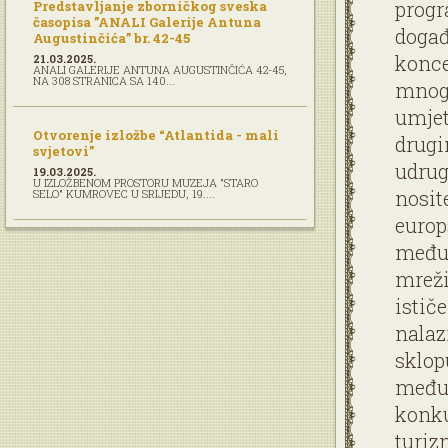
progr
Predstavljanje zborničkog sveska
časopisa ”ANALI Galerije Antuna
događ
Augustinčića” br. 42-45
konce
21.03.2025.
ANALI GALERIJE ANTUNA AUGUSTINČIĆA 42-45,
NA 308 STRANICA SA 140...
mnogo
umjet
Otvorenje izložbe “Atlantida - mali
drugi
svjetovi”
udrug
19.03.2025.
U IZLOŽBENOM PROSTORU MUZEJA "STARO
nosit
SELO" KUMROVEC U SRIJEDU, 19....
europ
međun
mreži
istič
nalaz
sklop
međun
konku
turiz