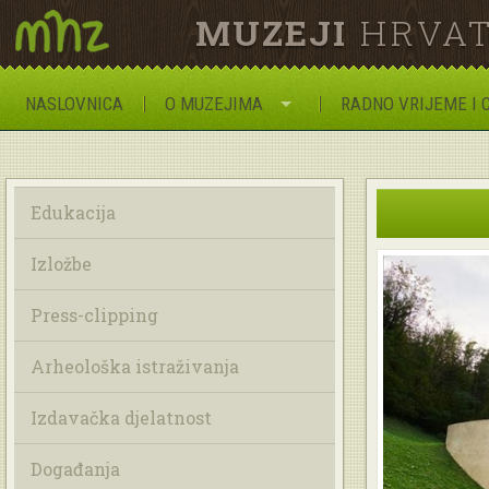
MUZEJI
HRVAT
NASLOVNICA
O MUZEJIMA
RADNO VRIJEME I 
Edukacija
Izložbe
Press-clipping
Arheološka istraživanja
Izdavačka djelatnost
Događanja