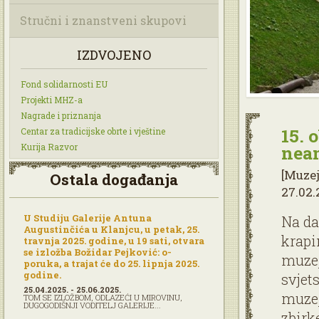
Stručni i znanstveni skupovi
IZDVOJENO
Fond solidarnosti EU
Projekti MHZ-a
Nagrade i priznanja
15. 
Centar za tradicijske obrte i vještine
Kurija Razvor
nea
[Muze
Ostala događanja
27.02.
U Studiju Galerije Antuna
Na da
Augustinčića u Klanjcu, u petak, 25.
krapi
travnja 2025. godine, u 19 sati, otvara
se izložba Božidar Pejković: o-
muzej
poruka, a trajat će do 25. lipnja 2025.
godine.
svjet
25.04.2025. - 25.06.2025.
muzej
TOM SE IZLOŽBOM, ODLAZEĆI U MIROVINU,
DUGOGODIŠNJI VODITELJ GALERIJE...
zbirk