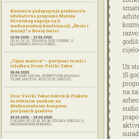
smatr
Kustosice pedagoginje predstavile
arhit
edukativne programe Muzeja
Hrvatskog zagorja na 8.
kozmi
međunarodnoj konferenciji „Škole i
muzeji“ u Novoj Gorici
razvo
10.04.2025. - 12.04.2025.
godišn
OD 10. DO 12. TRAVNJA 2025. GODINE, U
SLOVENSKOJ NOVOJ GORICI,...
cijelo
„Tajne mačeva“ – povijesni turnir i
Uz st
izložba u Dvoru Veliki Tabor
05.04.2025.
15 go
POZIVAMO VAS NA JEDINSTVENI DOGAĐAJ
TAJNE MAČEVA, KOJI ĆE SE ODRŽATI...
progr
na za
Dvor Veliki Tabor dobitnik Plakete
arheo
sa srebrnim znakom na
Međunarodnom kongresu
sudio
povijesnih gradova
prapo
25.03.2025. - 28.03.2025.
U SOLINU SE OD 25. DO 28. OŽUJKA ODRŽAO 11.
aktiv
MEĐUNARODNI KONGRES...
surad