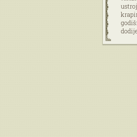
ustro
krapi
godiš
dodij