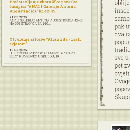
oblij
Predstavljanje zborničkog sveska
časopisa ”ANALI Galerije Antuna
insce
Augustinčića” br. 42-45
samom
21.03.2025.
ANALI GALERIJE ANTUNA AUGUSTINČIĆA 42-45,
NA 308 STRANICA SA 140...
pak u
dva r
Otvorenje izložbe “Atlantida - mali
popun
svjetovi”
tradi
19.03.2025.
U IZLOŽBENOM PROSTORU MUZEJA "STARO
sve u
SELO" KUMROVEC U SRIJEDU, 19....
pet z
cvjet
Ovogo
popev
Skupi