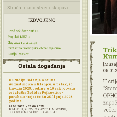
Stručni i znanstveni skupovi
IZDVOJENO
Fond solidarnosti EU
Projekti MHZ-a
Nagrade i priznanja
Trik
Centar za tradicijske obrte i vještine
Kurija Razvor
Kum
[Muzej
Ostala događanja
06.01.
U Studiju Galerije Antuna
U sri
Augustinčića u Klanjcu, u petak, 25.
"Star
travnja 2025. godine, u 19 sati, otvara
se izložba Božidar Pejković: o-
OPHO
poruka, a trajat će do 25. lipnja 2025.
godine.
započ
25.04.2025. - 25.06.2025.
večer
TOM SE IZLOŽBOM, ODLAZEĆI U MIROVINU,
DUGOGODIŠNJI VODITELJ GALERIJE...
nasta