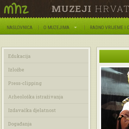
MUZEJI
HRVAT
NASLOVNICA
O MUZEJIMA
RADNO VRIJEME I 
Edukacija
Izložbe
Press-clipping
Arheološka istraživanja
Izdavačka djelatnost
Događanja