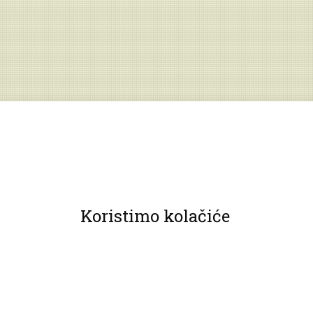
Koristimo kolačiće
© 2013 Muzeji Hrvatskog zagorja.
Sva prava pridržana