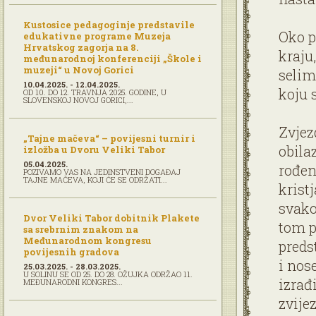
Kustosice pedagoginje predstavile
Oko p
edukativne programe Muzeja
Hrvatskog zagorja na 8.
kraju
međunarodnoj konferenciji „Škole i
muzeji“ u Novoj Gorici
selima
10.04.2025. - 12.04.2025.
koju 
OD 10. DO 12. TRAVNJA 2025. GODINE, U
SLOVENSKOJ NOVOJ GORICI,...
Zvjez
„Tajne mačeva“ – povijesni turnir i
obila
izložba u Dvoru Veliki Tabor
05.04.2025.
rođenj
POZIVAMO VAS NA JEDINSTVENI DOGAĐAJ
TAJNE MAČEVA, KOJI ĆE SE ODRŽATI...
krist
svako
Dvor Veliki Tabor dobitnik Plakete
tom p
sa srebrnim znakom na
Međunarodnom kongresu
predst
povijesnih gradova
i nos
25.03.2025. - 28.03.2025.
U SOLINU SE OD 25. DO 28. OŽUJKA ODRŽAO 11.
izrađ
MEĐUNARODNI KONGRES...
zvije