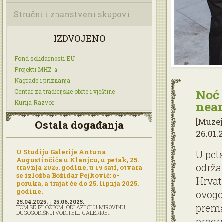
Stručni i znanstveni skupovi
IZDVOJENO
Fond solidarnosti EU
Projekti MHZ-a
Nagrade i priznanja
Noć
Centar za tradicijske obrte i vještine
Kurija Razvor
nea
[Muze
Ostala događanja
26.01.
U Studiju Galerije Antuna
U pet
Augustinčića u Klanjcu, u petak, 25.
održa
travnja 2025. godine, u 19 sati, otvara
se izložba Božidar Pejković: o-
Hrvat
poruka, a trajat će do 25. lipnja 2025.
godine.
ovogo
25.04.2025. - 25.06.2025.
prema
TOM SE IZLOŽBOM, ODLAZEĆI U MIROVINU,
DUGOGODIŠNJI VODITELJ GALERIJE...
progr