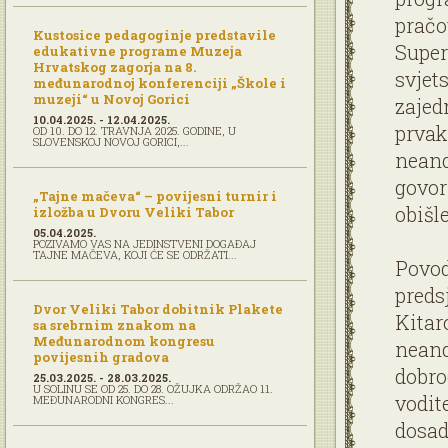
pračo
Kustosice pedagoginje predstavile
Super
edukativne programe Muzeja
Hrvatskog zagorja na 8.
svjet
međunarodnoj konferenciji „Škole i
muzeji“ u Novoj Gorici
zajed
10.04.2025. - 12.04.2025.
prvak
OD 10. DO 12. TRAVNJA 2025. GODINE, U
SLOVENSKOJ NOVOJ GORICI,...
neand
govor
„Tajne mačeva“ – povijesni turnir i
obišl
izložba u Dvoru Veliki Tabor
05.04.2025.
POZIVAMO VAS NA JEDINSTVENI DOGAĐAJ
TAJNE MAČEVA, KOJI ĆE SE ODRŽATI...
Povod
preds
Dvor Veliki Tabor dobitnik Plakete
Kitar
sa srebrnim znakom na
Međunarodnom kongresu
neand
povijesnih gradova
dobro
25.03.2025. - 28.03.2025.
U SOLINU SE OD 25. DO 28. OŽUJKA ODRŽAO 11.
vodit
MEĐUNARODNI KONGRES...
dosad