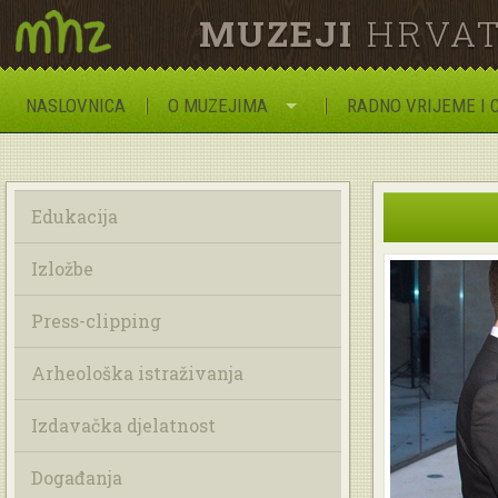
MUZEJI
HRVAT
NASLOVNICA
O MUZEJIMA
RADNO VRIJEME I 
Edukacija
Izložbe
Press-clipping
Arheološka istraživanja
Izdavačka djelatnost
Događanja