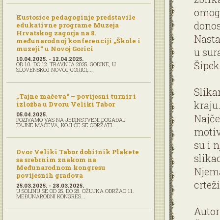
omogu
Kustosice pedagoginje predstavile
donos
edukativne programe Muzeja
Hrvatskog zagorja na 8.
Nasta
međunarodnoj konferenciji „Škole i
muzeji“ u Novoj Gorici
u sur
10.04.2025. - 12.04.2025.
Šipek
OD 10. DO 12. TRAVNJA 2025. GODINE, U
SLOVENSKOJ NOVOJ GORICI,...
Slika
„Tajne mačeva“ – povijesni turnir i
kraju
izložba u Dvoru Veliki Tabor
05.04.2025.
Najče
POZIVAMO VAS NA JEDINSTVENI DOGAĐAJ
TAJNE MAČEVA, KOJI ĆE SE ODRŽATI...
motiv
su i 
Dvor Veliki Tabor dobitnik Plakete
slika
sa srebrnim znakom na
Međunarodnom kongresu
Njema
povijesnih gradova
crteži
25.03.2025. - 28.03.2025.
U SOLINU SE OD 25. DO 28. OŽUJKA ODRŽAO 11.
MEĐUNARODNI KONGRES...
Autor