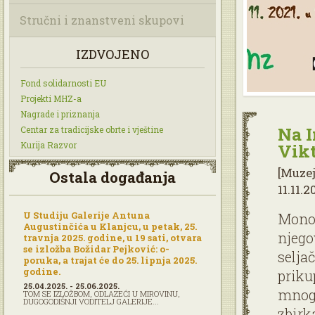
Stručni i znanstveni skupovi
IZDVOJENO
Fond solidarnosti EU
Projekti MHZ-a
Nagrade i priznanja
Na I
Centar za tradicijske obrte i vještine
Kurija Razvor
Vikt
[Muzej
Ostala događanja
11.11.2
U Studiju Galerije Antuna
Monog
Augustinčića u Klanjcu, u petak, 25.
njego
travnja 2025. godine, u 19 sati, otvara
se izložba Božidar Pejković: o-
selja
poruka, a trajat će do 25. lipnja 2025.
godine.
priku
25.04.2025. - 25.06.2025.
mnog
TOM SE IZLOŽBOM, ODLAZEĆI U MIROVINU,
DUGOGODIŠNJI VODITELJ GALERIJE...
zbirk