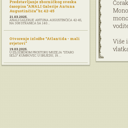
Čorak
Predstavljanje zborničkog sveska
časopisa ”ANALI Galerije Antuna
Monog
Augustinčića” br. 42-45
monog
21.03.2025.
ANALI GALERIJE ANTUNA AUGUSTINČIĆA 42-45,
NA 308 STRANICA SA 140...
vodit
Otvorenje izložbe “Atlantida - mali
Više 
svjetovi”
vlatk
19.03.2025.
U IZLOŽBENOM PROSTORU MUZEJA "STARO
SELO" KUMROVEC U SRIJEDU, 19....