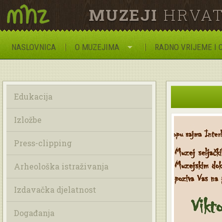
MUZEJI
HRVAT
NASLOVNICA
O MUZEJIMA
RADNO VRIJEME I 
Edukacija
Izložbe
Press-clipping
Arheološka istraživanja
Izdavačka djelatnost
Događanja