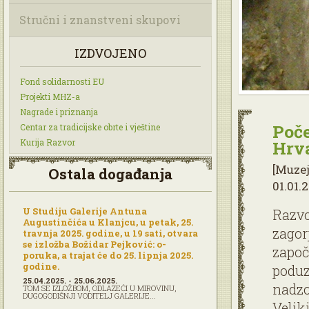
Stručni i znanstveni skupovi
IZDVOJENO
Fond solidarnosti EU
Projekti MHZ-a
Nagrade i priznanja
Poče
Centar za tradicijske obrte i vještine
Kurija Razvor
Hrva
[Muzej
Ostala događanja
01.01.2
U Studiju Galerije Antuna
Razvo
Augustinčića u Klanjcu, u petak, 25.
zagor
travnja 2025. godine, u 19 sati, otvara
se izložba Božidar Pejković: o-
započ
poruka, a trajat će do 25. lipnja 2025.
godine.
poduz
25.04.2025. - 25.06.2025.
nadzo
TOM SE IZLOŽBOM, ODLAZEĆI U MIROVINU,
DUGOGODIŠNJI VODITELJ GALERIJE...
Velik