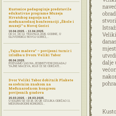
naved
Kustosice pedagoginje predstavile
obrad
edukativne programe Muzeja
Hrvatskog zagorja na 8.
stvor
međunarodnoj konferenciji „Škole i
muzeji“ u Novoj Gorici
Istra
10.04.2025. - 12.04.2025.
Velik
OD 10. DO 12. TRAVNJA 2025. GODINE, U
SLOVENSKOJ NOVOJ GORICI,...
danas
mjest
„Tajne mačeva“ – povijesni turnir i
utvrdi
izložba u Dvoru Veliki Tabor
05.04.2025.
dalje
POZIVAMO VAS NA JEDINSTVENI DOGAĐAJ
TAJNE MAČEVA, KOJI ĆE SE ODRŽATI...
većom
nakon
Dvor Veliki Tabor dobitnik Plakete
pohra
sa srebrnim znakom na
Međunarodnom kongresu
povijesnih gradova
25.03.2025. - 28.03.2025.
U SOLINU SE OD 25. DO 28. OŽUJKA ODRŽAO 11.
MEĐUNARODNI KONGRES...
Kusto