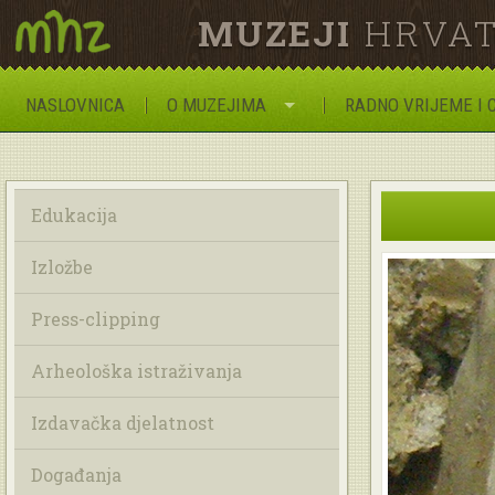
MUZEJI
HRVAT
NASLOVNICA
O MUZEJIMA
RADNO VRIJEME I 
Edukacija
Izložbe
Press-clipping
Arheološka istraživanja
Izdavačka djelatnost
Događanja