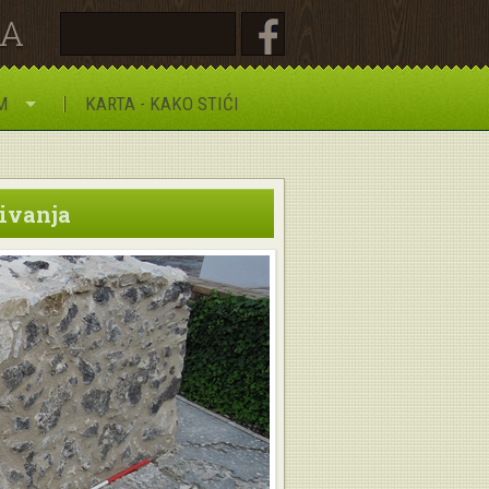
JA
M
KARTA - KAKO STIĆI
živanja