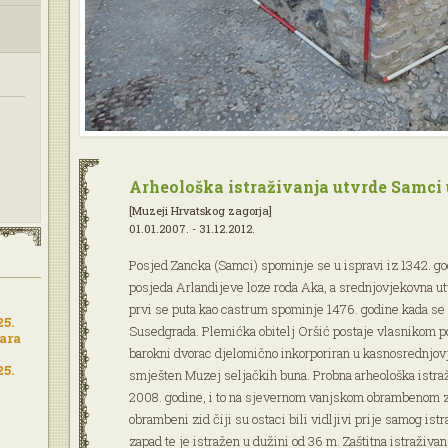
Arheološka istraživanja utvrde Samci u
[Muzeji Hrvatskog zagorja]
01.01.2007. - 31.12.2012.
Posjed Zancka (Samci) spominje se u ispravi iz 1342. go
posjeda Arlandijeve loze roda Aka, a srednjovjekovna u
prvi se puta kao castrum spominje 1476. godine kada se
25.
Susedgrada. Plemićka obitelj Oršić postaje vlasnikom po
vara
barokni dvorac djelomično inkorporiran u kasnosrednjov
25.
smješten Muzej seljačkih buna. Probna arheološka istra
2008. godine, i to na sjevernom vanjskom obrambenom z
obrambeni zid čiji su ostaci bili vidljivi prije samog ist
zapad te je istražen u dužini od 36 m. Zaštitna istraživan