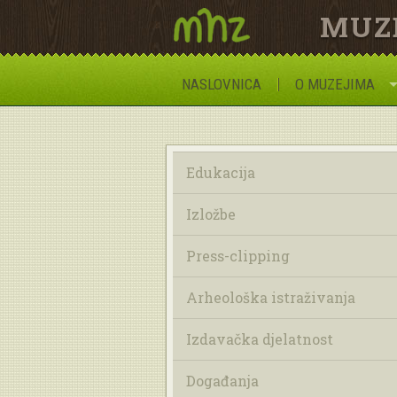
MUZ
NASLOVNICA
O MUZEJIMA
Edukacija
Izložbe
Press-clipping
Arheološka istraživanja
Izdavačka djelatnost
Događanja