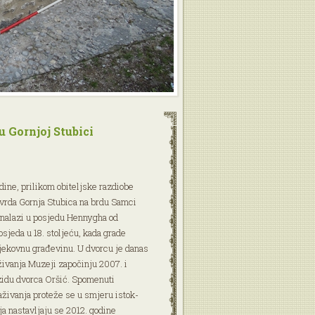
 Gornjoj Stubici
dine, prilikom obiteljske razdiobe
tvrda Gornja Stubica na brdu Samci
 nalazi u posjedu Hennygha od
sjeda u 18. stoljeću, kada grade
jekovnu građevinu. U dvorcu je danas
živanja Muzeji započinju 2007. i
idu dvorca Oršić. Spomenuti
raživanja proteže se u smjeru istok-
ja nastavljaju se 2012. godine