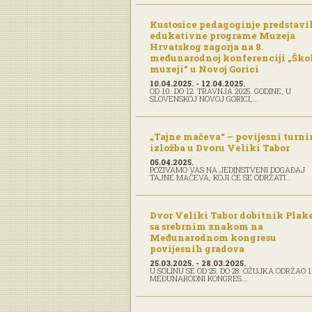
Kustosice pedagoginje predstavi
edukativne programe Muzeja
Hrvatskog zagorja na 8.
međunarodnoj konferenciji „Škol
muzeji“ u Novoj Gorici
10.04.2025. - 12.04.2025.
OD 10. DO 12. TRAVNJA 2025. GODINE, U
SLOVENSKOJ NOVOJ GORICI,...
„Tajne mačeva“ – povijesni turnir
izložba u Dvoru Veliki Tabor
05.04.2025.
POZIVAMO VAS NA JEDINSTVENI DOGAĐAJ
TAJNE MAČEVA, KOJI ĆE SE ODRŽATI...
Dvor Veliki Tabor dobitnik Plak
sa srebrnim znakom na
Međunarodnom kongresu
povijesnih gradova
25.03.2025. - 28.03.2025.
U SOLINU SE OD 25. DO 28. OŽUJKA ODRŽAO 1
MEĐUNARODNI KONGRES...