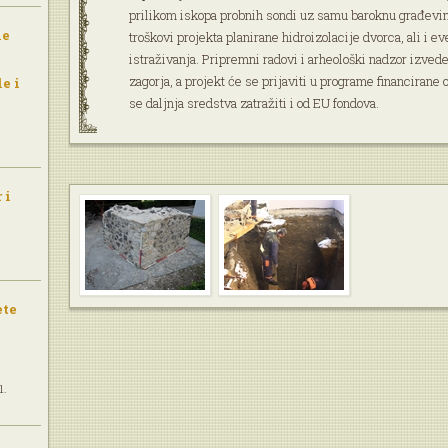
prilikom iskopa probnih sondi uz samu baroknu građevin
le
troškovi projekta planirane hidroizolacije dvorca, ali i 
istraživanja. Pripremni radovi i arheološki nadzor izved
zagorja, a projekt će se prijaviti u programe financirane 
e i
se daljnja sredstva zatražiti i od EU fondova.
 i
ete
1.