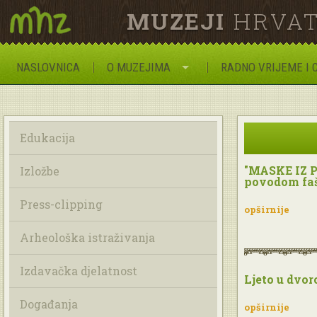
MUZEJI
HRVAT
NASLOVNICA
O MUZEJIMA
RADNO VRIJEME I 
Edukacija
"MASKE IZ P
Izložbe
povodom faš
Press-clipping
opširnije
Arheološka istraživanja
Izdavačka djelatnost
Ljeto u dvor
Događanja
opširnije