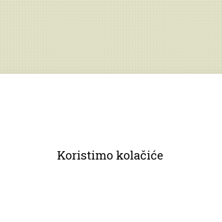
Koristimo kolačiće
© 2013 Muzeji Hrvatskog zagorja.
Sva prava pridržana