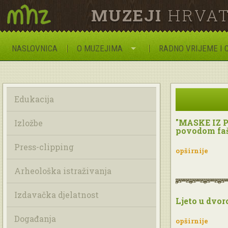
MUZEJI
HRVAT
NASLOVNICA
O MUZEJIMA
RADNO VRIJEME I 
Edukacija
"MASKE IZ P
Izložbe
povodom faš
Press-clipping
opširnije
Arheološka istraživanja
Izdavačka djelatnost
Ljeto u dvor
Događanja
opširnije