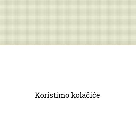
Koristimo kolačiće
© 2013 Muzeji Hrvatskog zagorja.
Sva prava pridržana