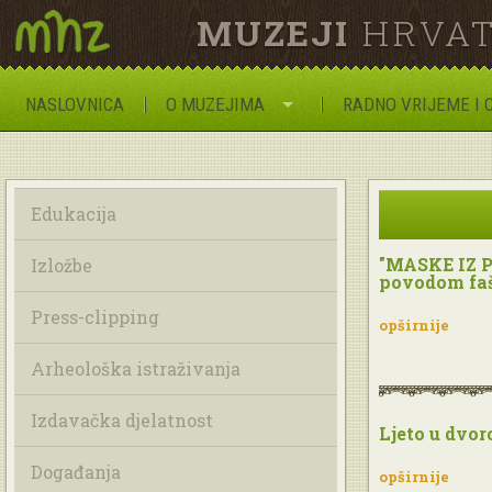
MUZEJI
HRVAT
NASLOVNICA
O MUZEJIMA
RADNO VRIJEME I 
Edukacija
"MASKE IZ P
Izložbe
povodom faš
Press-clipping
opširnije
Arheološka istraživanja
Izdavačka djelatnost
Ljeto u dvor
Događanja
opširnije