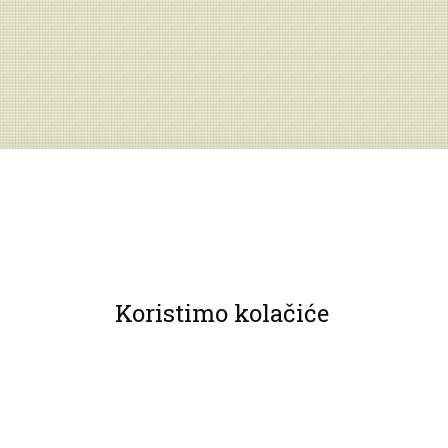
Koristimo kolačiće
© 2013 Muzeji Hrvatskog zagorja.
Sva prava pridržana