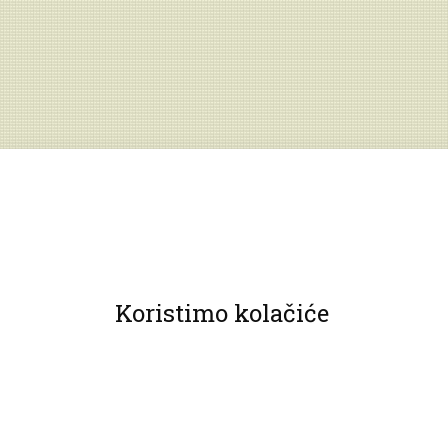
Koristimo kolačiće
© 2013 Muzeji Hrvatskog zagorja.
Sva prava pridržana