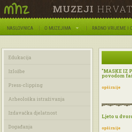
MUZEJI
HRVAT
NASLOVNICA
O MUZEJIMA
RADNO VRIJEME I 
Edukacija
"MASKE IZ P
Izložbe
povodom faš
Press-clipping
opširnije
Arheološka istraživanja
Izdavačka djelatnost
Ljeto u dvor
Događanja
opširnije