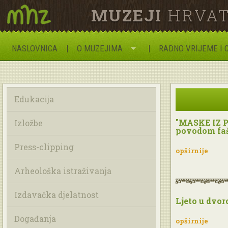
MUZEJI
HRVAT
NASLOVNICA
O MUZEJIMA
RADNO VRIJEME I 
Edukacija
"MASKE IZ P
Izložbe
povodom faš
Press-clipping
opširnije
Arheološka istraživanja
Izdavačka djelatnost
Ljeto u dvor
Događanja
opširnije