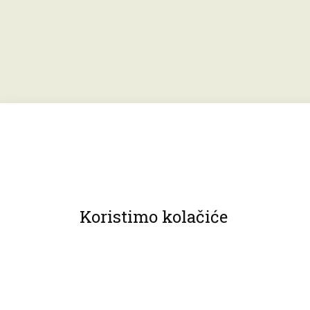
Koristimo kolačiće
© 2013 Muzeji Hrvatskog zagorja.
Sva prava pridržana