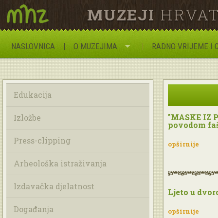
MUZEJI
HRVAT
NASLOVNICA
O MUZEJIMA
RADNO VRIJEME I 
Edukacija
"MASKE IZ P
Izložbe
povodom faš
Press-clipping
opširnije
Arheološka istraživanja
Izdavačka djelatnost
Ljeto u dvor
Događanja
opširnije