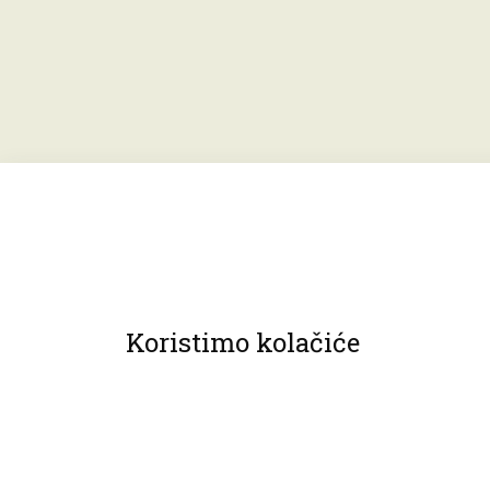
Koristimo kolačiće
© 2013 Muzeji Hrvatskog zagorja.
Sva prava pridržana