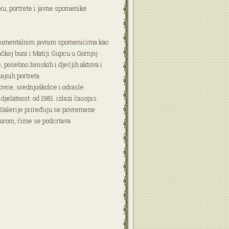
iku, portrete i javne spomenike
monumentalnim javnim spomenicima kao
koj buni i Matiji Gupcu u Gornjoj
e, posebno ženskih i dječjih aktova i
ajnih portreta.
vce, srednjoškolce i odrasle.
jelatnost: od 1981. izlazi časopis
 Galerije priređuju se povremene
turom, čime se podcrtava