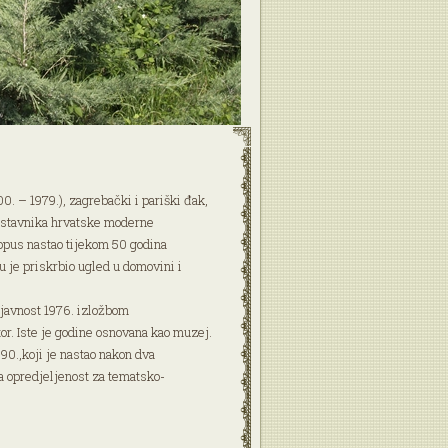
0. – 1979.), zagrebački i pariški đak,
edstavnika hrvatske moderne
 opus nastao tijekom 50 godina
 je priskrbio ugled u domovini i
 javnost 1976. izložbom
or. Iste je godine osnovana kao muzej.
90.,koji je nastao nakon dva
a opredjeljenost za tematsko-