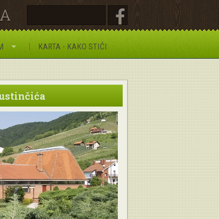
JA
M
KARTA - KAKO STIĆI
ustinčića