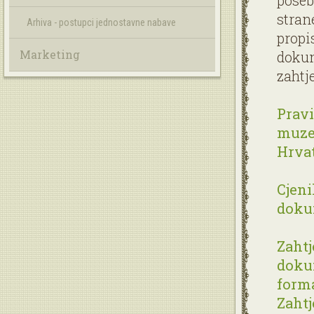
poseb
stran
Arhiva - postupci jednostavne nabave
propi
Marketing
dokum
zahtj
Pravi
muze
Hrvat
Cjeni
doku
Zahtj
dokum
forma
Zahtj