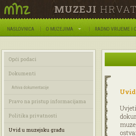
MUZEJI
HRVAT
NASLOVNICA
O MUZEJIMA
RADNO VRIJEME I 
Opći podaci
Dokumenti
Arhiva dokumentacije
Uvid
Pravo na pristup informacijama
Uvjet
Politika privatnosti
dokum
muzej
Uvid u muzejsku građu
ostva