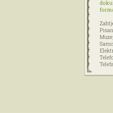
dokum
forma
Zahtj
Pisan
Muzej
Samci
Elekt
Telef
Telef