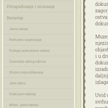
dokum
Fotografiranje i snimanje
zagor
ostva
Natječaji
dokum
Javna nabava
Muzej
Prethodno savjetovanje
njezi
objav
Postupci jednostavne nabave
i u d
dokum
Zasnivanje radnog odnosa
izrad
Stručno osposobljavanje
daljn
izlag
Javni radovi
Uvid 
Ostali javni natječaji
svrhu
Arhiva - javna nabava