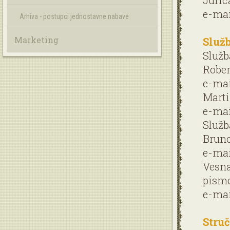
Juric
e-mai
Arhiva - postupci jednostavne nabave
Marketing
Služb
Služb
Rober
e-mai
Marti
e-mai
Služb
Bruno
e-mai
Vesna
pism
e-mai
Stru