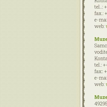
Konta
tel..:
fax.: 
e-mai
web:
Muzej
Samci
vodit
Konta
tel.: 
fax:: 
e-mai
web:
Muzej
4929