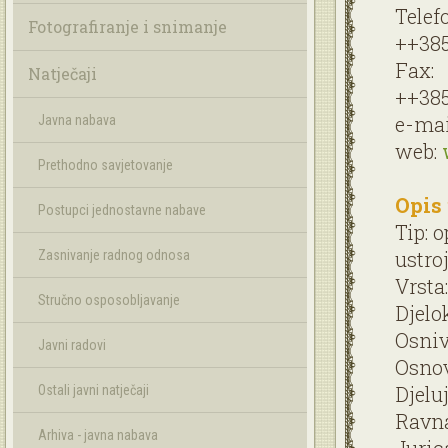
Telefo
Fotografiranje i snimanje
++385
Fax:
Natječaji
++385
e-mai
Javna nabava
web:
Prethodno savjetovanje
Opis
Postupci jednostavne nabave
Tip: 
ustro
Zasnivanje radnog odnosa
Vrsta
Stručno osposobljavanje
Djelo
Osniv
Javni radovi
Osnov
Djeluj
Ostali javni natječaji
Ravna
Arhiva - javna nabava