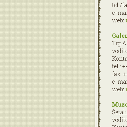
tel./f
e-mai
web:
Galer
Trg A
vodit
Konta
tel.: 
fax: 
e-mai
web:
Muze
Šetal
vodit