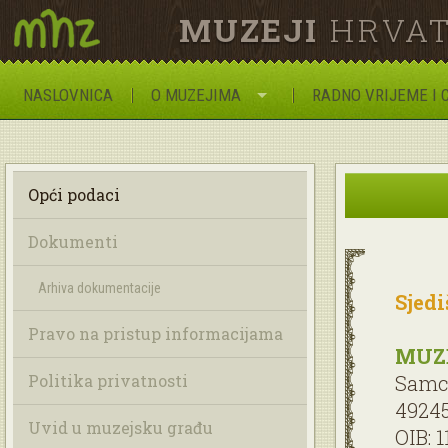
MUZEJI
HRVAT
NASLOVNICA
O MUZEJIMA
RADNO VRIJEME I 
Opći podaci
Dokumenti
Arhiva dokumentacije
Sjedi
Pravo na pristup informacijama
MUZE
Politika privatnosti
Samc
49245
Uvid u muzejsku građu
OIB: 