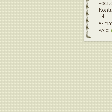
vodit
Konta
tel.: 
e-mai
web: