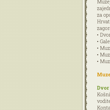
Muzej
zajed
za op
Hrvat
zagor
• Dvo
• Gal
• Muz
• Muz
• Muz
Muze
Dvor 
Košni
vodite
Konta