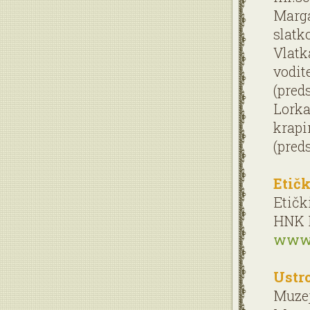
Marga
slatk
Vlatk
vodit
(pred
Lorka
krapi
(pred
Etič
Etičk
HNK I
www.
Ustro
Muzej