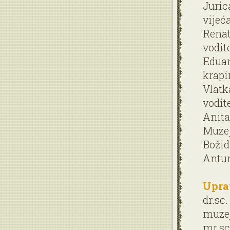
Juric
vijeć
Renat
vodit
Eduar
krapi
Vlatk
vodit
Anita
Muzej
Božid
Antun
Upra
dr.sc
muzej
mr.sc