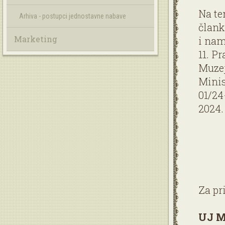
Na te
Arhiva - postupci jednostavne nabave
člank
Marketing
i nam
11. P
Muzej
Minis
01/24
2024.
Za pr
UJ Mu