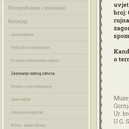
uvjet
Fotografiranje i snimanje
broj:
rujn
Natječaji
zagor
spom
Javna nabava
Prethodno savjetovanje
Kandi
o ter
Postupci jednostavne nabave
Zasnivanje radnog odnosa
Stručno osposobljavanje
Muzej
Javni radovi
Gornj
Ur. br
Ostali javni natječaji
U G. S
Arhiva - javna nabava