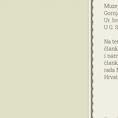
Muzej
Gornj
Ur. br
U G. S
Na te
člank
i nam
člank
rada 
Hrvat