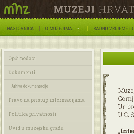
MUZEJI
HRVAT
NASLOVNICA
O MUZEJIMA
RADNO VRIJEME I 
Opći podaci
Dokumenti
Arhiva dokumentacije
Muzej
Gornj
Pravo na pristup informacijama
Ur. br
Politika privatnosti
U G. S
Uvid u muzejsku građu
„Inte