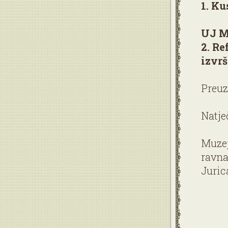
1. Ku
UJ M
2. Re
izvrš
Preuz
Natječ
Muzej
ravnat
Juric