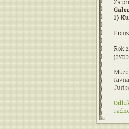
Za pr
Gale
1) Ku
Preuz
Rok z
javno
Muzej
ravnat
Juric
Odluk
radno