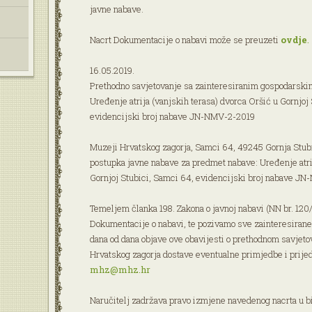
javne nabave.
Nacrt Dokumentacije o nabavi može se preuzeti
ovdje
.
16.05.2019.
Prethodno savjetovanje sa zainteresiranim gospodarsk
Uređenje atrija (vanjskih terasa) dvorca Oršić u Gornjoj
evidencijski broj nabave JN-NMV-2-2019
Muzeji Hrvatskog zagorja, Samci 64, 49245 Gornja Stub
postupka javne nabave za predmet nabave: Uređenje atrij
Gornjoj Stubici, Samci 64, evidencijski broj nabave J
Temeljem članka 198. Zakona o javnoj nabavi (NN br. 120
Dokumentacije o nabavi, te pozivamo sve zainteresirane
dana od dana objave ove obavijesti o prethodnom savjeto
Hrvatskog zagorja dostave eventualne primjedbe i prijed
mhz@mhz.hr
Naručitelj zadržava pravo izmjene navedenog nacrta u bi