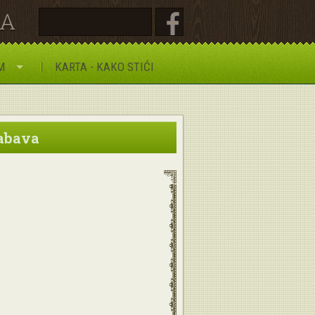
JA
M
KARTA - KAKO STIĆI
nabava