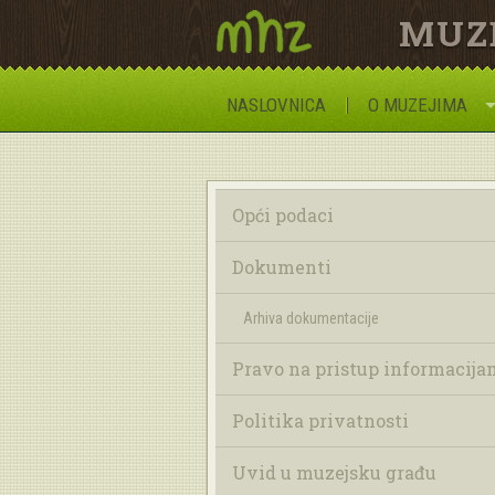
MUZ
NASLOVNICA
O MUZEJIMA
Opći podaci
Dokumenti
Arhiva dokumentacije
Pravo na pristup informacija
Politika privatnosti
Uvid u muzejsku građu