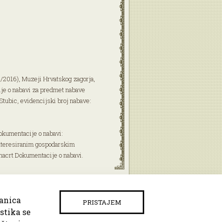
0/2016), Muzeji Hrvatskog zagorja,
ije o nabavi za predmet nabave
Stubic, evidencijski broj nabave:
okumentacije o nabavi:
nteresiranim gospodarskim
 nacrt Dokumentacije o nabavi.
ranica
PRISTAJEM
stika se