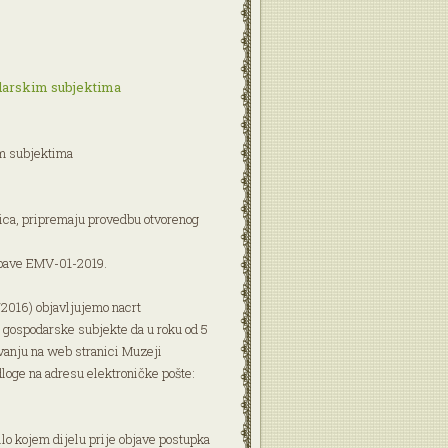
darskim subjektima
im subjektima
ica, pripremaju provedbu otvorenog
nabave EMV-01-2019.
/2016) objavljujemo nacrt
 gospodarske subjekte da u roku od 5
vanju na web stranici Muzeji
loge na adresu elektroničke pošte:
lo kojem dijelu prije objave postupka