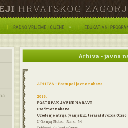
EJI
HRVATSKOG ZAGOR
RADNO VRIJEME I CIJENE
EDUKATIVNI PROGRA
Arhiva - javna 
ARHIVA - Postupci javne nabave
ma
2019.
POSTUPAK JAVNE NABAVE
Predmet nabave:
Uređenje atrija (vanjskih terasa) dvorca Oršić
U Gornjoj Stubici, Samci 64
Evidencijski broj nabave: