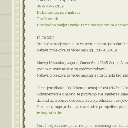
JN-NMV-2-2019
Dokumentacija o nabavi
Troškovnik
Prethodno savjetovanje sa zainteresiranim gospo
10.06.2019.
Prethodno savjetovanje sa zainteresiranim gospodarsk
Nabava projektora za video maping, EMV-01-2019
Muzeji Hrvatskog zagorja, Samci 64, 49245 Gornja Stub
postupka javne nabave za predmet nabave:
Nabava projektora za video maping, evidencijski broj 
Temeljem članka 198. Zakona o javnoj nabavi (NN br. 120
Dokumentacije o nabavi, te pozivamo sve zainteresirane
dana od dana objave ove obavijesti o prethodnom savjeto
Hrvatskog zagorja dostave eventualne primjedbe i prijed
mhz@mhz.hr
Naručitelj zadržava pravo izmjene navedenog nacrta u bi