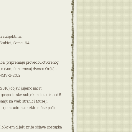
im subjektima
 Stubici, Samci 64
ica, pripremaju provedbu otvorenog
a (vanjskih terasa) dvorca Oršić u
N-NMV-2-2019.
/2016) objavljujemo nacrt
 gospodarske subjekte da u roku od 5
vanju na web stranici Muzeji
loge na adresu elektroničke pošte:
lo kojem dijelu prije objave postupka