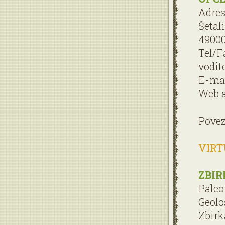
Adres
Šetal
49000
Tel/F
vodite
E-mai
Web a
Povez
VIRT
ZBIR
Paleo
Geolo
Zbirk