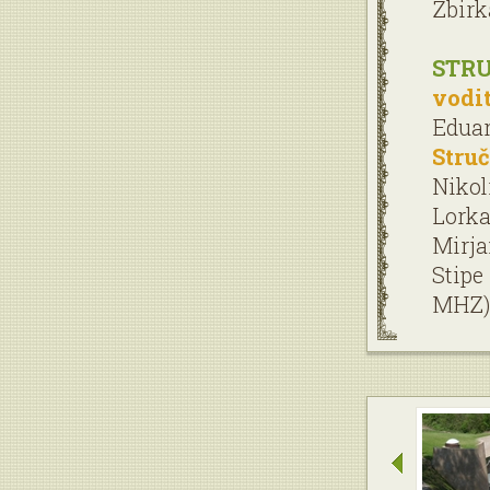
Zbirk
STRU
vodit
Eduard
Struč
Nikol
Lorka
Mirja
Stipe
MHZ)