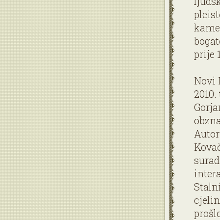
ljudsk
pleis
kamen
bogat
prije
Novi 
2010. 
Gorja
obzna
Autor
Kovač
surad
inter
Staln
cjeli
prošl