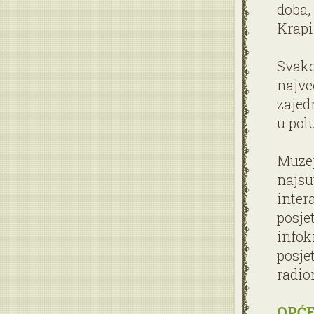
doba,
Krapi
Svako
najve
zajed
u polu
Muzej
najsu
inter
posjet
infok
posje
radio
OPĆE