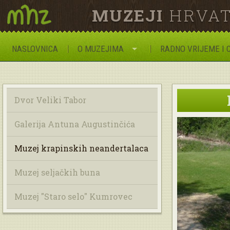
MUZEJI
HRVAT
NASLOVNICA
O MUZEJIMA
RADNO VRIJEME I 
Dvor Veliki Tabor
Galerija Antuna Augustinčića
Muzej krapinskih neandertalaca
Muzej seljačkih buna
Muzej "Staro selo" Kumrovec