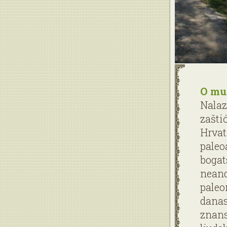
O mu
Nalaz
zašti
Hrvat
paleo
bogat
neand
paleo
danas
znans