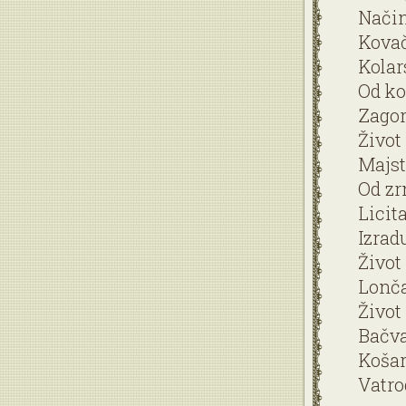
Način
Kovač
Kolar
Od ko
Zagor
Život
Majst
Od zr
Licit
Izrad
Život
Lonča
Život
Bačva
Košar
Vatro