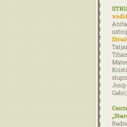
STRU
vodit
Anita
ustro
Struč
Tatja
Tihan
Matea
Krist
stupn
Josip
Gabri
Centa
„Sta
Radno