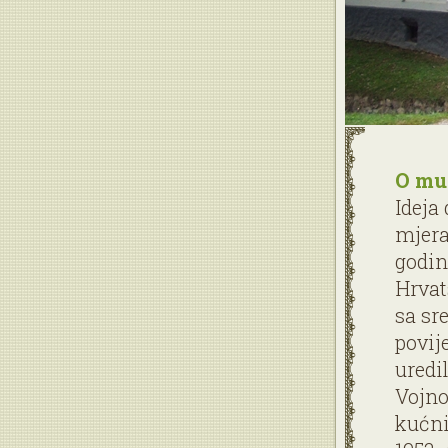
O mu
Ideja
mjera
godin
Hrvat
sa sr
povij
uredi
Vojno
kućni