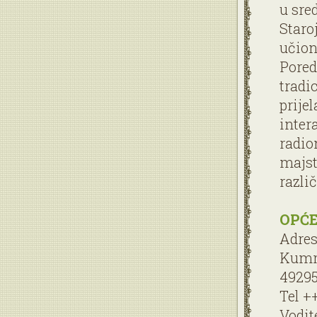
u sre
Staro
učioni
Pored
tradi
prijel
inter
radio
majst
razli
OPĆE
Adres
Kumr
4929
Tel +
Vodit