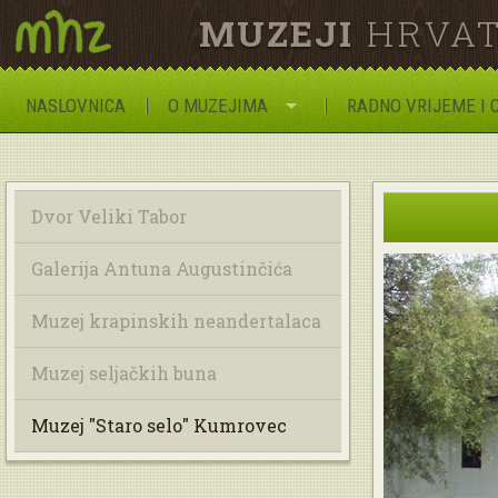
MUZEJI
HRVAT
NASLOVNICA
O MUZEJIMA
RADNO VRIJEME I 
Dvor Veliki Tabor
Galerija Antuna Augustinčića
Muzej krapinskih neandertalaca
Muzej seljačkih buna
Muzej "Staro selo" Kumrovec