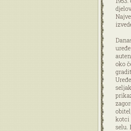
1953.
djelo
Najve
izved
Danas
uređe
auten
oko č
gradi
Uređe
seljak
prika
zagor
obitel
kotci
selu.