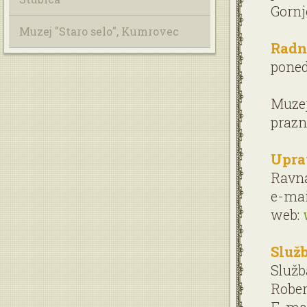
Gornj
Muzej "Staro selo", Kumrovec
Radn
poned
Muzej
prazn
Upra
Ravnat
e-mai
web:
Služb
Služb
Rober