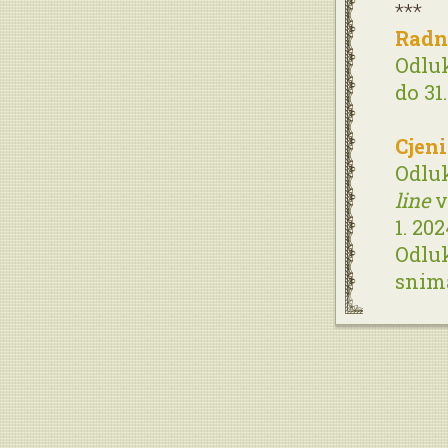
***
Radn
Odluk
do 31
Cjen
Odluk
line
v
1. 20
Odluk
snima