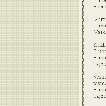
E-mai
Račun
Marti
E-mai
Marke
Služb
Bruno
E-mai
Tajni
Vesna
pism
E-mai
Tajni