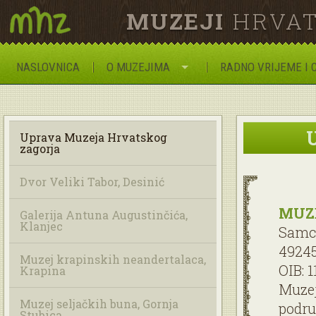
MUZEJI
HRVAT
NASLOVNICA
O MUZEJIMA
RADNO VRIJEME I 
U
Uprava Muzeja Hrvatskog
zagorja
Dvor Veliki Tabor, Desinić
MUZE
Galerija Antuna Augustinčića,
Klanjec
Samc
49245
Muzej krapinskih neandertalaca,
OIB: 
Krapina
Muzej
Muzej seljačkih buna, Gornja
podru
Stubica