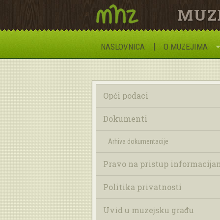
MUZ
NASLOVNICA
O MUZEJIMA
Opći podaci
Dokumenti
Arhiva dokumentacije
Pravo na pristup informacija
Politika privatnosti
Uvid u muzejsku građu