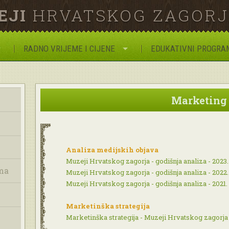
EJI
HRVATSKOG ZAGOR
RADNO VRIJEME I CIJENE
EDUKATIVNI PROGRA
Marketing
Analiza medijskih objava
Muzeji Hrvatskog zagorja - godišnja analiza - 2023
ma
Muzeji Hrvatskog zagorja - godišnja analiza - 2022
Muzeji Hrvatskog zagorja - godišnja analiza - 2021.
Marketinška strategija
Marketinška strategija - Muzeji Hrvatskog zagorja