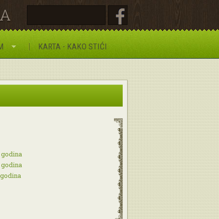
JA
M
KARTA - KAKO STIĆI
. godina
. godina
 godina