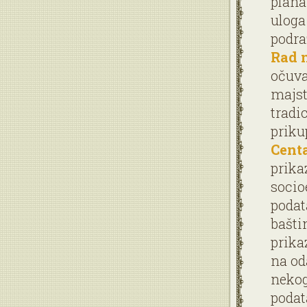
plana
uloga
podra
Rad 
očuva
majst
tradi
priku
Cent
prika
socio
podat
bašti
prika
na od
nekog
podat