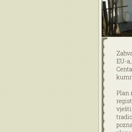
Zahva
EU-a,
Centar
kumr
Plan 
regist
vješt
tradi
pozna