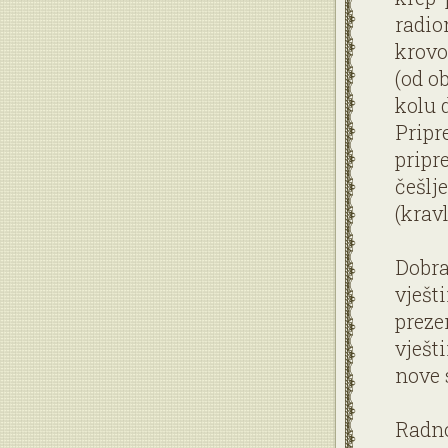
radio
krovo
(od o
kolu 
Pripr
pripre
češlj
(kravl
Dobra
vješt
preze
vješti
nove 
Radno