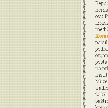
Repub
nemat
ovu R
izrad
medič
Komu
popula
podra
organ
posta
na pr
insti
Muzej
tradi
2007.
bašti
krep-