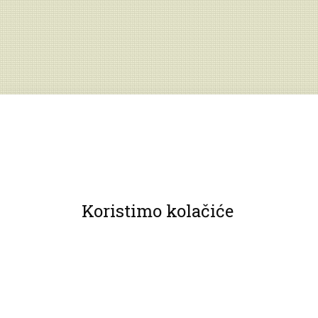
Koristimo kolačiće
© 2013 Muzeji Hrvatskog zagorja.
Sva prava pridržana