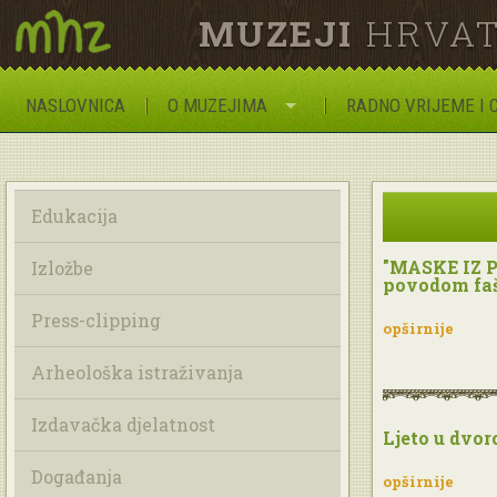
MUZEJI
HRVAT
NASLOVNICA
O MUZEJIMA
RADNO VRIJEME I 
Edukacija
"MASKE IZ P
Izložbe
povodom faš
Press-clipping
opširnije
Arheološka istraživanja
Izdavačka djelatnost
Ljeto u dvor
Događanja
opširnije