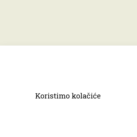
Koristimo kolačiće
© 2013 Muzeji Hrvatskog zagorja.
Sva prava pridržana