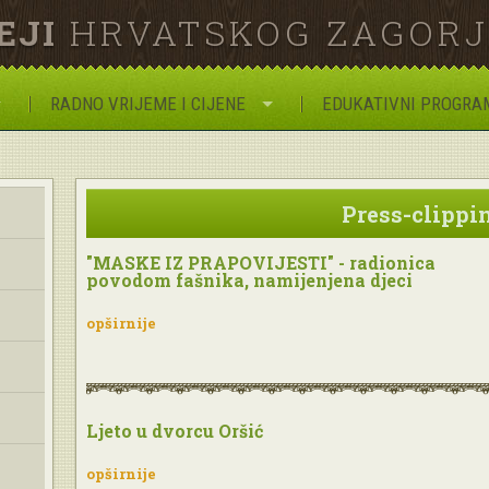
EJI
HRVATSKOG ZAGOR
RADNO VRIJEME I CIJENE
EDUKATIVNI PROGRA
Press-clippi
"MASKE IZ PRAPOVIJESTI" - radionica
povodom fašnika, namijenjena djeci
opširnije
Ljeto u dvorcu Oršić
opširnije