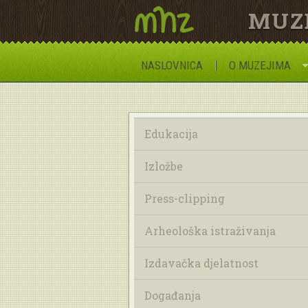
MUZ
NASLOVNICA
O MUZEJIMA
Edukacija
Izložbe
Press-clipping
Arheološka istraživanja
Izdavačka djelatnost
Događanja