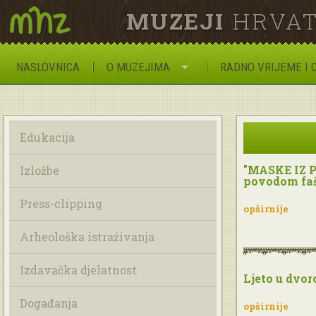
MUZEJI
HRVAT
NASLOVNICA
O MUZEJIMA
RADNO VRIJEME I 
Edukacija
"MASKE IZ P
Izložbe
povodom faš
Press-clipping
opširnije
Arheološka istraživanja
Izdavačka djelatnost
Ljeto u dvor
Događanja
opširnije