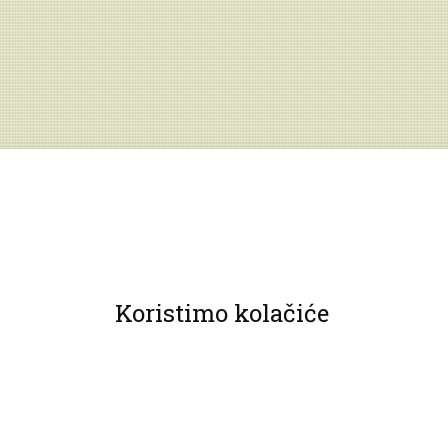
Koristimo kolačiće
© 2013 Muzeji Hrvatskog zagorja.
Sva prava pridržana