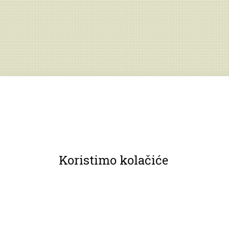
Koristimo kolačiće
© 2013 Muzeji Hrvatskog zagorja.
Sva prava pridržana