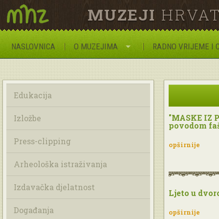
MUZEJI
HRVAT
NASLOVNICA
O MUZEJIMA
RADNO VRIJEME I 
Edukacija
"MASKE IZ P
Izložbe
povodom faš
Press-clipping
opširnije
Arheološka istraživanja
Izdavačka djelatnost
Ljeto u dvor
Događanja
opširnije