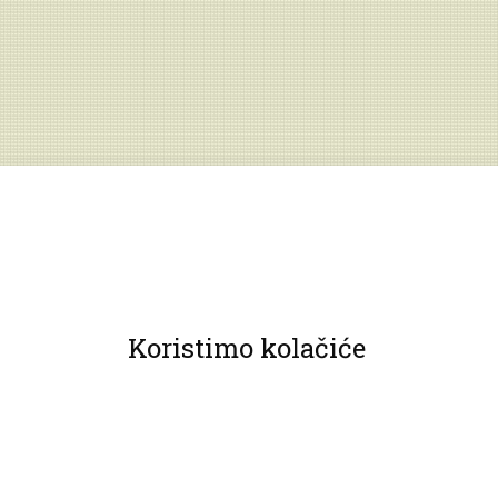
Koristimo kolačiće
© 2013 Muzeji Hrvatskog zagorja.
Sva prava pridržana