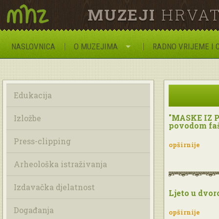
MUZEJI
HRVAT
NASLOVNICA
O MUZEJIMA
RADNO VRIJEME I 
Edukacija
"MASKE IZ P
Izložbe
povodom faš
Press-clipping
opširnije
Arheološka istraživanja
Izdavačka djelatnost
Ljeto u dvor
Događanja
opširnije