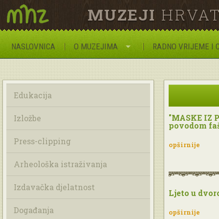
MUZEJI
HRVAT
NASLOVNICA
O MUZEJIMA
RADNO VRIJEME I 
Edukacija
"MASKE IZ P
Izložbe
povodom faš
Press-clipping
opširnije
Arheološka istraživanja
Izdavačka djelatnost
Ljeto u dvor
Događanja
opširnije