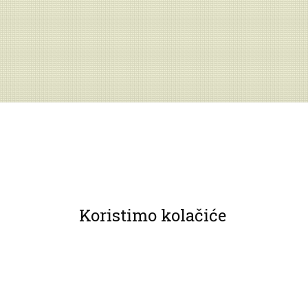
Koristimo kolačiće
© 2013 Muzeji Hrvatskog zagorja.
Sva prava pridržana