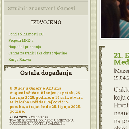
Stručni i znanstveni skupovi
IZDVOJENO
Fond solidarnosti EU
Projekti MHZ-a
Nagrade i priznanja
21. 
Centar za tradicijske obrte i vještine
Kurija Razvor
Međ
[Muze
Ostala događanja
19.04.2
U Studiju Galerije Antuna
U skl
Augustinčića u Klanjcu, u petak, 25.
koju 
travnja 2025. godine, u 19 sati, otvara
se izložba Božidar Pejković: o-
Hrvat
poruka, a trajat će do 25. lipnja 2025.
godine.
neand
25.04.2025. - 25.06.2025.
na pr
TOM SE IZLOŽBOM, ODLAZEĆI U MIROVINU,
DUGOGODIŠNJI VODITELJ GALERIJE...
obići 