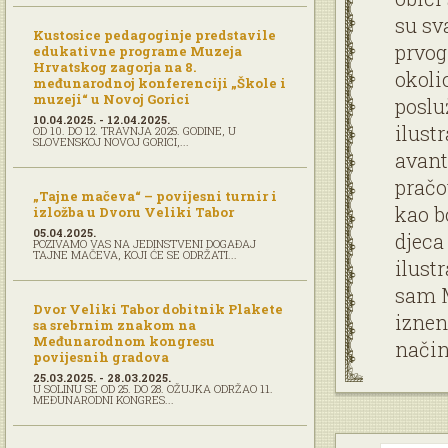
su sv
Kustosice pedagoginje predstavile
prvog
edukativne programe Muzeja
Hrvatskog zagorja na 8.
okoli
međunarodnoj konferenciji „Škole i
muzeji“ u Novoj Gorici
poslu
10.04.2025. - 12.04.2025.
ilust
OD 10. DO 12. TRAVNJA 2025. GODINE, U
SLOVENSKOJ NOVOJ GORICI,...
avant
pračo
„Tajne mačeva“ – povijesni turnir i
kao b
izložba u Dvoru Veliki Tabor
05.04.2025.
djeca
POZIVAMO VAS NA JEDINSTVENI DOGAĐAJ
TAJNE MAČEVA, KOJI ĆE SE ODRŽATI...
ilust
sam M
Dvor Veliki Tabor dobitnik Plakete
iznen
sa srebrnim znakom na
Međunarodnom kongresu
način
povijesnih gradova
25.03.2025. - 28.03.2025.
U SOLINU SE OD 25. DO 28. OŽUJKA ODRŽAO 11.
MEĐUNARODNI KONGRES...