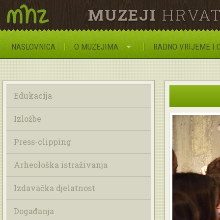
MUZEJI
HRVAT
NASLOVNICA
O MUZEJIMA
RADNO VRIJEME I 
Edukacija
Izložbe
Press-clipping
Arheološka istraživanja
Izdavačka djelatnost
Događanja